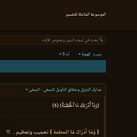
الموسوعة الشاملة للتفسير
🔍 بحث في أسماء السور ونصوص الآيات
الهمزة
5
سورة
آية
مدارك التنزيل وحقائق التأويل للنسفي - النسفي
{وَمَآ أَدۡرَىٰكَ مَا ٱلۡحُطَمَةُ} (5)
{ وَمَا أَدْرَاكَ مَا الحطمة }
تعجيب وتعظيم .