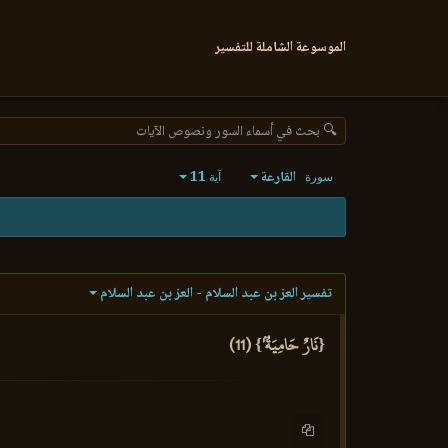
الموسوعة الشاملة للتفسير
🔍 بحث في أسماء السور ونصوص الآيات
القارعة
11
سورة
آية
تفسير العز بن عبد السلام - العز بن عبد السلام
{نَارٌ حَامِيَةُۢ} (11)