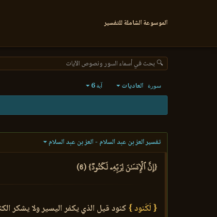
الموسوعة الشاملة للتفسير
🔍 بحث في أسماء السور ونصوص الآيات
العاديات
6
سورة
آية
تفسير العز بن عبد السلام - العز بن عبد السلام
{إِنَّ ٱلۡإِنسَٰنَ لِرَبِّهِۦ لَكَنُودٞ} (6)
{ لَكَنود }
كنود قيل الذي يكفر اليسير ولا يشكر الك