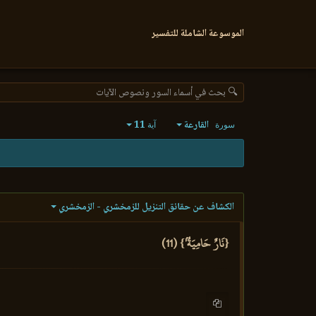
الموسوعة الشاملة للتفسير
🔍 بحث في أسماء السور ونصوص الآيات
القارعة
11
سورة
آية
الكشاف عن حقائق التنزيل للزمخشري - الزمخشري
{نَارٌ حَامِيَةُۢ} (11)