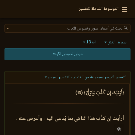
الموسوعة الشاملة للتفسير
🔍 بحث في أسماء السور ونصوص الآيات
العلق
13
سورة
آية
عرض نصوص الآيات
التفسير الميسر لمجموعة من العلماء - التفسير الميسر
{أَرَءَيۡتَ إِن كَذَّبَ وَتَوَلَّىٰٓ} (13)
أرأيت إن كذَّب هذا الناهي بما يُدعى إليه ، وأعرض عنه .