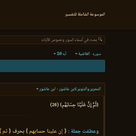
الموسوعة الشاملة للتفسير
🔍 بحث في أسماء السور ونصوص الآيات
الغاشية
26
سورة
آية
التحرير والتنوير لابن عاشور - ابن عاشور
{ثُمَّ إِنَّ عَلَيۡنَا حِسَابَهُم} (26)
وعطفت جملة :
{ إن علينا حسابهم }
بحرف
{ ثم }