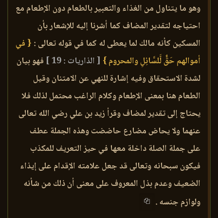
وهو ما يتناول من الغذاء والتعبير بالطعام دون الإطعام مع
احتياجه لتقدير المضاف كما أشرنا إليه للإشعار بأن
المسكين كأنه مالك لما يعطى له كما في قوله تعالى :
{ في
أموالهم حَقٌّ لَّلسَّائِلِ والمحروم }
[ الذاريات : 19 ]
فهو بيان
لشدة الاستحقاق وفيه إشارة للنهي عن الامتنان وقيل
الطعام هنا بمعنى الإطعام وكلام الراغب محتمل لذلك فلا
يحتاج إلى تقدير لمضاف وقرأ زيد بن علي رضي الله تعالى
عنهما ولا يحاض مضارع حاضضت وهذه الجملة عطف
على جملة الصلة داخلة معها في حيز التعريف للمكذب
فيكون سبحانه وتعالى قد جعل علامته الإقدام على إيذاء
الضعيف وعدم بذل المعروف على معنى أن ذلك من شأنه
ولوازم جنسه .