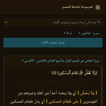
الموسوعة الشاملة للتفسير
🔍 بحث في أسماء السور ونصوص الآيات
الماعون
3
سورة
آية
عرض نصوص الآيات
روح المعاني في تفسير القرآن والسبع المثاني للآلوسي - الآلوسي
{وَلَا يَحُضُّ عَلَىٰ طَعَامِ ٱلۡمِسۡكِينِ} (3)
{ وَلاَ يَحُضُّ }
أي ولا يبعث أحداً من أهله وغيرهم من
الموسرين
{ على طَعَامِ المسكين }
أي بذل طعام المسكين