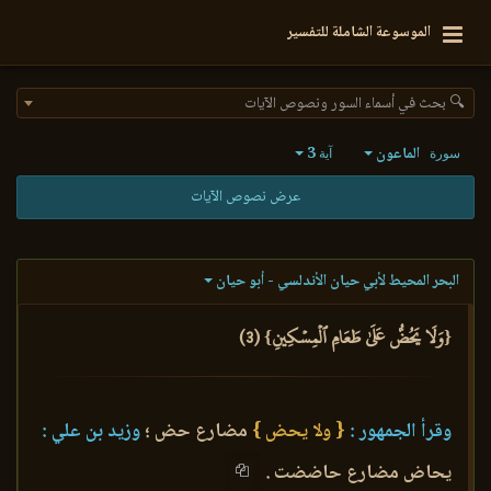
الموسوعة الشاملة للتفسير
🔍 بحث في أسماء السور ونصوص الآيات
الماعون
3
سورة
آية
عرض نصوص الآيات
البحر المحيط لأبي حيان الأندلسي - أبو حيان
{وَلَا يَحُضُّ عَلَىٰ طَعَامِ ٱلۡمِسۡكِينِ} (3)
وقرأ الجمهور :
{ ولا يحض }
مضارع حض ؛
وزيد بن علي :
يحاض مضارع حاضضت .