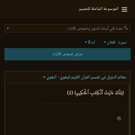
الموسوعة الشاملة للتفسير
🔍 بحث في أسماء السور ونصوص الآيات
لقمان
2
سورة
آية
عرض نصوص الآيات
معالم التنزيل في تفسير القرآن الكريم للبغوي - البغوي
{تِلۡكَ ءَايَٰتُ ٱلۡكِتَٰبِ ٱلۡحَكِيمِ} (2)