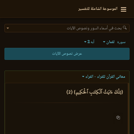
الموسوعة الشاملة للتفسير
🔍 بحث في أسماء السور ونصوص الآيات
لقمان
2
سورة
آية
عرض نصوص الآيات
معاني القرآن للفراء - الفراء
{تِلۡكَ ءَايَٰتُ ٱلۡكِتَٰبِ ٱلۡحَكِيمِ} (2)