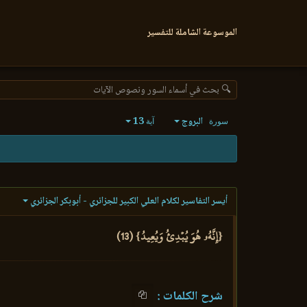
الموسوعة الشاملة للتفسير
🔍 بحث في أسماء السور ونصوص الآيات
البروج
13
سورة
آية
أيسر التفاسير لكلام العلي الكبير للجزائري - أبوبكر الجزائري
{إِنَّهُۥ هُوَ يُبۡدِئُ وَيُعِيدُ} (13)
شرح الكلمات :