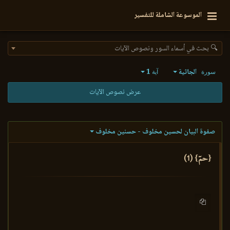
الموسوعة الشاملة للتفسير
🔍 بحث في أسماء السور ونصوص الآيات
الجاثية
1
سورة
آية
عرض نصوص الآيات
صفوة البيان لحسين مخلوف - حسنين مخلوف
{حمٓ} (1)