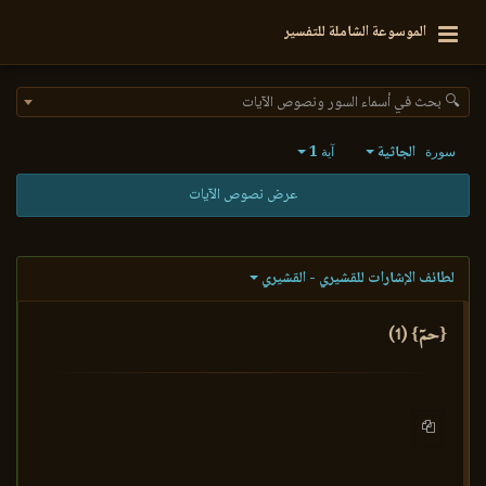
الموسوعة الشاملة للتفسير
🔍 بحث في أسماء السور ونصوص الآيات
الجاثية
1
سورة
آية
عرض نصوص الآيات
لطائف الإشارات للقشيري - القشيري
{حمٓ} (1)