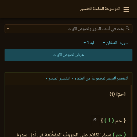
الموسوعة الشاملة للتفسير
🔍 بحث في أسماء السور ونصوص الآيات
الدخان
1
سورة
آية
عرض نصوص الآيات
التفسير الميسر لمجموعة من العلماء - التفسير الميسر
{حمٓ} (1)
{ حم
( 1 )
}
( حم )
سبق الكلام على الحروف المقطَّعة في أول سورة