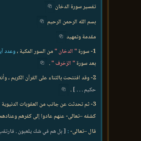
تفسير سورة الدخان
بسم الله الرحمن الرحيم
مقدمة وتمهيد
1- سورة
" الدخان "
من السور المكية ،
وعدد آيا
بعد سورة
" الزخرف "
.
2- وقد افتتحت بالثناء على القرآن الكريم ، وأنه قد أنزله –سبحانه- في ليلة مباركة ، قال –تعالى-
حكيم . . . ]
.
3- ثم تحدثت عن جانب من العقوبات الدنيوية ا
كشفه –تعالى- عنهم عادوا إلى كفرهم وعنادهم .
قال –تعالى-
:
[ بل هم في شك يلعبون . فارتقب 