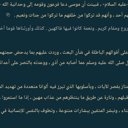
يه السلام- ، فبينت أن موسى دعا فرعون وقومه إلى وحدانية الله –
هم أحد ، وأنهم قد تركوا من خلقهم ما تركوا من جنات ونعيم .
وع ومقام كريم . ونعمة كانوا فيها فاكهين . كذلك وأورثناها قوما آخ
على أقوالهم الباطلة في شأن البعث ، وردت عليهم بما يدحض حجتهم ،
صلى الله عليه وسلم عما أصابه من أذى ، ووعدته بالنصر على أعدائه
تمتاز بقصر الآيات ، وبأسلوبها الذي تبرز فيه ألوانا متعددة من تهديد
بلهم ، وتارة عن طريق ما ينتظرهم من عذاب مهين ، إذا ما استمروا ع
لثناء ، ونبشر المتقين ببشارات متنوعة ، وتطوف بالنفس الإنسانية في 