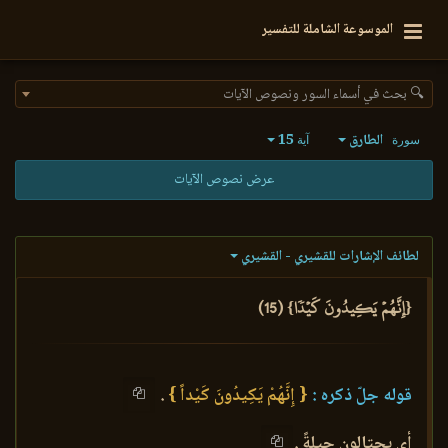
الموسوعة الشاملة للتفسير
🔍 بحث في أسماء السور ونصوص الآيات
الطارق
15
سورة
آية
عرض نصوص الآيات
لطائف الإشارات للقشيري - القشيري
{إِنَّهُمۡ يَكِيدُونَ كَيۡدٗا} (15)
قوله جلّ ذكره :
{ إِنَّهُمْ يَكِيدُونَ كَيْداً }
.
أي يحتالون حيلةً .