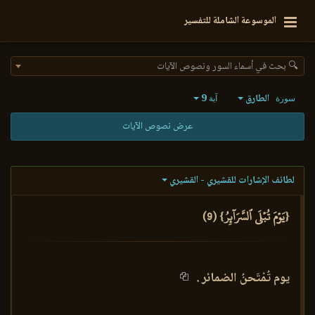
الموسوعة الشاملة للتفسير
🔍 بحث في أسماء السور ونصوص الآيات
الطارق
9
سورة
آية
عرض نصوص الآيات
لطائف الإشارات للقشيري - القشيري
{يَوۡمَ تُبۡلَى ٱلسَّرَآئِرُ} (9)
يوم تُمْتَحنُ الضمائر .