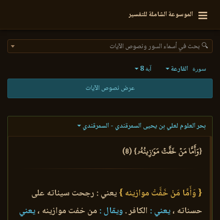
الموسوعة الشاملة للتفسير
🔍 بحث في أسماء السور ونصوص الآيات
القارعة
8
سورة
آية
عرض نصوص الآيات
بحر العلوم لعلي بن يحيى السمرقندي - السمرقندي
{وَأَمَّا مَنۡ خَفَّتۡ مَوَٰزِينُهُۥ} (8)
{ وَأَمَّا مَنْ خَفَّتْ موازينه }
يعني : رجحت سيئاته على
حسناته ،
يعني :
الكافر .
ويقال :
من خفت موازينه ،
يعني