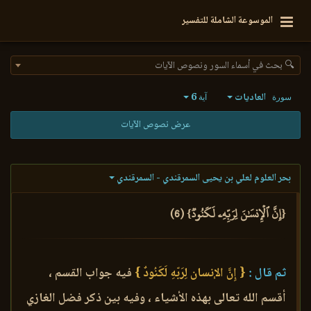
الموسوعة الشاملة للتفسير
🔍 بحث في أسماء السور ونصوص الآيات
العاديات
6
سورة
آية
عرض نصوص الآيات
بحر العلوم لعلي بن يحيى السمرقندي - السمرقندي
{إِنَّ ٱلۡإِنسَٰنَ لِرَبِّهِۦ لَكَنُودٞ} (6)
ثم قال :
{ إِنَّ الإنسان لِرَبّهِ لَكَنُودٌ }
فيه جواب القسم ،
أقسم الله تعالى بهذه الأشياء ، وفيه بين ذكر فضل الغازي