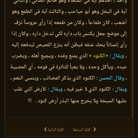
واحد ، أحدهم آية في السخاء وهو حاتم الطائي ، والثاني
آية في البخل وهو أبو حباحب ، والثالث آية في الطمع وهو
أشعب ، كان طماعاً ، وكان من طمعه إذا رأى عروساً تزف
إلى موضع جعل يكنس باب داره لكي تدخل داره ، وكان إذا
رأى إنساناً يحك عنقه فيظن أنه ينزع القميص ليدفعه إليه
،
ويقال :
«الكنود »
الذي يمنع وفده ، ويجيع أهله ، ويضرب
عبده ، ويأكل وحده ، ولا يعبأ للنائرة في قومه ، أي المصيبة
،
وقال الحسن :
الكنود الذي يذكر المصائب ، وينسى النعم ،
ويقال :
الكنود الذي لا خير فيه ،
ويقال :
الأرض التي غلب
عليها السبخة ولا يخرج منها البذر أرض كنود .
الآية السابقة
الآية التالية