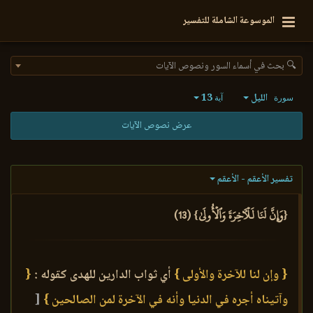
الموسوعة الشاملة للتفسير
🔍 بحث في أسماء السور ونصوص الآيات
الليل
13
سورة
آية
عرض نصوص الآيات
تفسير الأعقم - الأعقم
{وَإِنَّ لَنَا لَلۡأٓخِرَةَ وَٱلۡأُولَىٰ} (13)
{ وإن لنا للآخرة والأولى }
أي ثواب الدارين للهدى كقوله :
{
وآتيناه أجره في الدنيا وأنه في الآخرة لمن الصالحين }
[