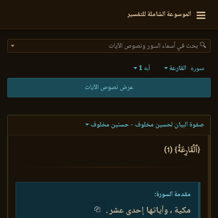
الموسوعة الشاملة للتفسير
🔍 بحث في أسماء السور ونصوص الآيات
القارعة
1
سورة
آية
عرض نصوص الآيات
صفوة البيان لحسين مخلوف - حسنين مخلوف
{ٱلۡقَارِعَةُ} (1)
مقدمة السورة:
مكية ، وآياتها إحدى عشر .