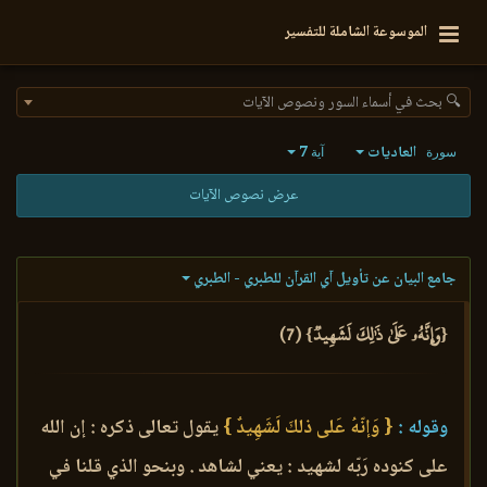
الموسوعة الشاملة للتفسير
🔍 بحث في أسماء السور ونصوص الآيات
العاديات
7
سورة
آية
عرض نصوص الآيات
جامع البيان عن تأويل آي القرآن للطبري - الطبري
{وَإِنَّهُۥ عَلَىٰ ذَٰلِكَ لَشَهِيدٞ} (7)
وقوله :
{ وَإنّهُ عَلى ذلكَ لَشَهِيدٌ }
يقول تعالى ذكره : إن الله
على كنوده رَبّه لشهيد : يعني لشاهد . وبنحو الذي قلنا في