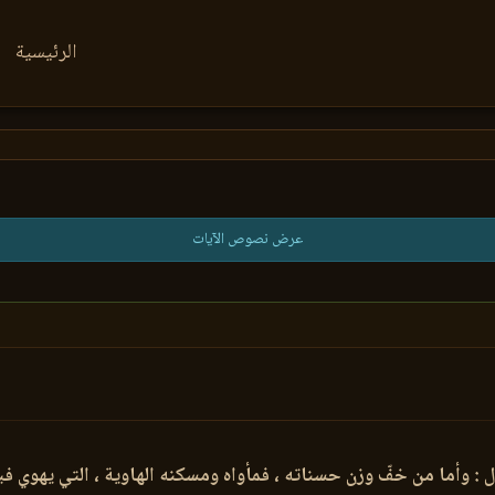
الرئيسية
عرض نصوص الآيات
 : وأما من خفّ وزن حسناته ، فمأواه ومسكنه الهاوية ، التي يهوي في