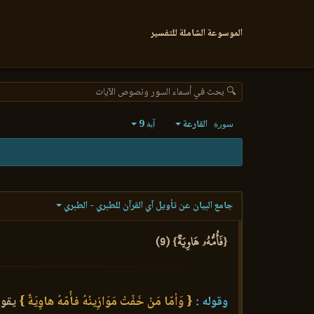
الموسوعة الشاملة للتفسير
🔍 بحث في أسماء السور ونصوص الآيات
القارعة
9
سورة
آية
جامع البيان عن تأويل آي القرآن للطبري - الطبري
{فَأُمُّهُۥ هَاوِيَةٞ} (9)
وقوله :
{ وَأمّا مَنْ خَفّتْ مَوَازِينُهُ فأُمّهُ هاوِيَةٌ }
يقول