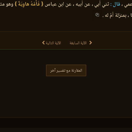
مي ،
قال :
ثني أبي ، عن أبيه ، عن ابن عباس
{ فَأُمّهُ هاوِيَةٌ }
وهو مثله
 بمنزلة أمّ له .
الآية السابقة
الآية التالية
المقارنة مع تفسير آخر