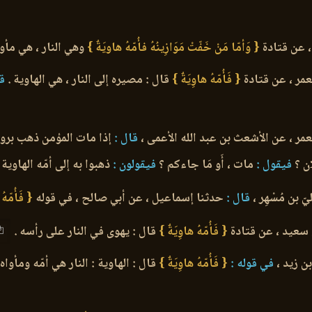
 عن قتادة
{ وَأمّا مَنْ خَفّتْ مَوَازِينُهُ فأُمّهُ هاويَةٌ }
وهي النار ، هي مأو
عمر ، عن قتادة
{ فَأُمّهُ هاوِيَةٌ }
قال : مصيره إلى النار ، هي الهاوية .
قا
مر ، عن الأشعث بن عبد الله الأعمى ،
قال :
إذا مات المؤمن ذهب بروح
ن ؟
فيقول :
مات ، أَو مَا جاءكم ؟
فيقولون :
ذهبوا به إلى أمّه الهاوية 
 بن مُسْهِر ،
قال :
حدثنا إسماعيل ، عن أبي صالح ، في قوله
{ فَأُمّهُ
 سعيد ، عن قتادة
{ فَأُمّهُ هاوِيَةٌ }
قال : يهوى في النار على رأسه .
ن زيد ،
في قوله :
{ فَأُمّهُ هاوِيَةٌ }
قال : الهاوية : النار هي أمّه ومأواه 