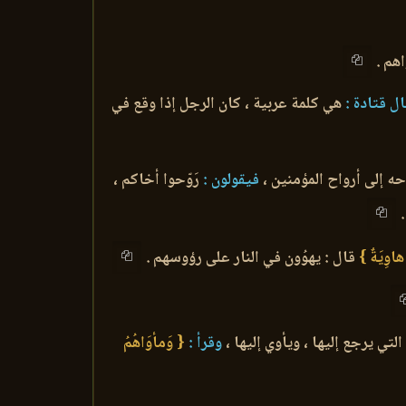
اهم .
ل قتادة :
هي كلمة عربية ، كان الرجل إذا وقع في
ه إلى أرواح المؤمنين ،
فيقولون :
رَوّحوا أخاكم ،
.
 هاوِيَةٌ }
قال : يهوُون في النار على رؤوسهم .
التي يرجع إليها ، ويأوي إليها ،
وقرأ :
{ وَمأوَاهُمُ