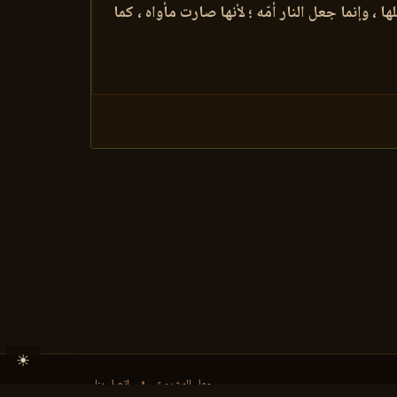
ا ، وإنما جعل النار أمّه ؛ لأنها صارت مأواه ، كما
☀
حول المشروع
•
اتصل بنا