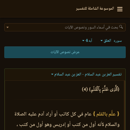
الموسوعة الشاملة للتفسير
🔍 بحث في أسماء السور ونصوص الآيات
العلق
4
سورة
آية
عرض نصوص الآيات
تفسير العز بن عبد السلام - العز بن عبد السلام
{ٱلَّذِي عَلَّمَ بِٱلۡقَلَمِ} (4)
{ علَّم بالقلم }
عام في كل كاتب أو أراد آدم عليه الصلاة
والسلام لأنه أول من كتب أو إدريس وهو أول من كتب ،