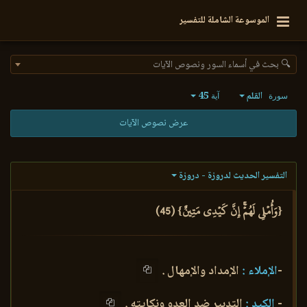
الموسوعة الشاملة للتفسير
🔍 بحث في أسماء السور ونصوص الآيات
القلم
45
سورة
آية
عرض نصوص الآيات
التفسير الحديث لدروزة - دروزة
{وَأُمۡلِي لَهُمۡۚ إِنَّ كَيۡدِي مَتِينٌ} (45)
-
الإملاء :
الإمداد والإمهال .
-
الكيد :
التدبير ضد العدو ونكايته .