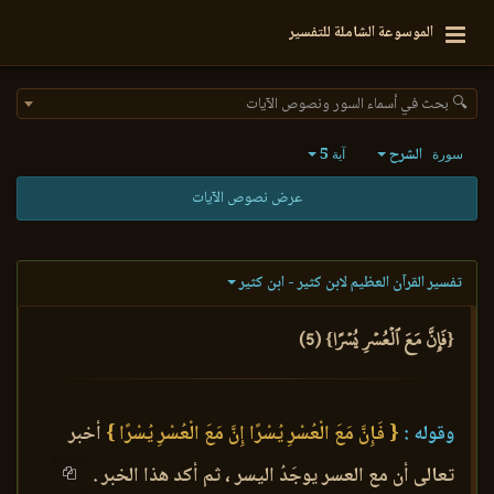
الموسوعة الشاملة للتفسير
🔍 بحث في أسماء السور ونصوص الآيات
الشرح
5
سورة
آية
عرض نصوص الآيات
تفسير القرآن العظيم لابن كثير - ابن كثير
{فَإِنَّ مَعَ ٱلۡعُسۡرِ يُسۡرًا} (5)
وقوله :
{ فَإِنَّ مَعَ الْعُسْرِ يُسْرًا إِنَّ مَعَ الْعُسْرِ يُسْرًا }
أخبر
تعالى أن مع العسر يوجَدُ اليسر ، ثم أكد هذا الخبر .