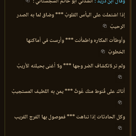
وقال ابن دُرَيد :
أنشدني أبو حاتم السجستاني :
إذا اشتملت على اليأس القلوبُ *** وضاق لما به الصدر
الرحيبُ
وأوطأت المكاره واطمأنت *** وأرست في أماكنها
الخطوبُ
ولم تر لانكشاف الضر وجها *** ولا أغنى بحيلته الأريبُ
أتاك على قُنوط منك غَوثٌ *** يمن به اللطيف المستجيبُ
وكل الحادثات إذا تناهت *** فموصول بها الفرج القريب