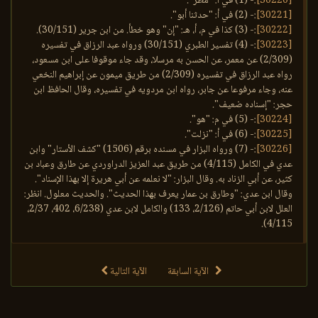
[30220]
:- (1) في أ: "مطر".
[30221]
:- (2) في أ: "حدثنا أبو".
[30222]
:- (3) كذا في م، أ، هـ: "إن" وهو خطأ. من ابن جرير (30/151).
[30223]
:- (4) تفسير الطبري (30/151) ورواه عبد الرزاق في تفسيره
(2/309) عن معمر، عن الحسن به مرسلا، وقد جاء موقوفا على ابن مسعود،
رواه عبد الرزاق في تفسيره (2/309) من طريق ميمون عن إبراهيم النخعي
عنه، وجاء مرفوعا عن جابر، رواه ابن مردويه في تفسيره، وقال الحافظ ابن
حجر: "إسناده ضعيف".
[30224]
:- (5) في م: "هو".
[30225]
:- (6) في أ: "نزلت".
[30226]
:- (7) ورواه البزار في مسنده برقم (1506) "كشف الأستار" وابن
عدي في الكامل (4/115) من طريق عبد العزيز الدراوردي عن طارق وعباد بن
كثير، عن أبي الزناد به. وقال البزار: "لا نعلمه عن أبي هريرة إلا بهذا الإسناد".
وقال ابن عدي: "وطارق بن عمار يعرف بهذا الحديث". والحديث معلول. انظر:
العلل لابن أبي حاتم (2/126، 133) والكامل لابن عدي (6/238، 402، 2/37،
4/115).
الآية السابقة
الآية التالية