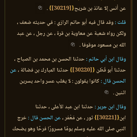
عن أنس إلا عائذ بن شريح
{
[30219]
}
.
قلت :
وقد قال فيه أبو حاتم الرازي : في حديثه ضعف ،
ولكن رواه شعبة عن معاوية بن قرة ، عن رجل ، عن عبد
الله بن مسعود موقوفا .
وقال ابن أبي حاتم :
حدثنا الحسن بن محمد بن الصباح ،
حدثنا أبو قَطَن
{
[30220]
}
حدثنا المبارك بن فضالة ،
عن
الحسن قال :
كانوا يقولون : لا يغلب عسر واحد يسرين
اثنين .
وقال ابن جرير :
حدثنا ابن عبد الأعلى ، حدثنا
ابن
{
[30221]
}
ثور ، عن مَعْمَر ،
عن الحسن قال :
خرج
النبي صلى الله عليه وسلم يومًا مسرورًا فرحًا وهو يضحك