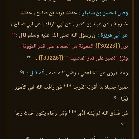
وقال الحسن بن سفيان :
حدثنا يزيد بن صالح ، حدثنا
خارجة ، عن عباد بن كثير ، عن أبي الزناد ، عن أبي صالح ،
عن أبي هريرة :
أن رسول الله صلى الله عليه وسلم قال :
"
نزل
{
[30225]
}
المعونة من السماء على قدر المؤونة ،
ونزل الصبر على قدر المصيبة "
{
[30226]
}
.
ومما يروى عن الشافعي ، رضي الله عنه ،
أنه قال :
صَبرا جَميلا ما أقرَبَ الفَرجا *** مَن رَاقَب الله في الأمور
نَجَا
مَن صَدَق الله لَم يَنَلْه أذَى *** وَمَن رَجَاه يَكون حَيثُ رَجَا