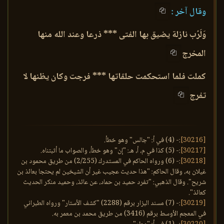
وقال آخر :
وَلَرُب نازلة يضيق بها الفتى *** ذرعا وعند الله منها
المخرج
كملت فلما استحكمت حلقاتها *** فرجت وكان يظنها لا
تفرج
[30216]
:- (4) في أ: "جالس" وهو خطأ.
[30217]
:- (5) كذا في م، أ، هـ: "إن" وهو خطأ، والصواب ما أثبتناه.
[30218]
:- (6) ورواه الحاكم في المستدرك (2/255) من طريق محمود بن
غيلان به، وقال الحاكم: "هذا حديث عجيب غير أن الشيخين لم يحتجا بعائذ بن
شريح". وقال الذهبي: "تفرد حميد بن حماد، عن عائذ، وحميد منكر الحديث
كعائذ".
[30219]
:- (7) مسند البزار برقم (2288) "كشف الأستار" ورواه الطبراني
في المعجم الأوسط برقم (3416) من طريق محمد بن معمر به.