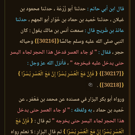
قال ابن أبي حاتم :
حدثنا أبو زُرْعَة ، حدثنا محمود بن
غيلان ، حدثنا حُميد بن حماد بن خَوَار أبو الجهم ،
حدثنا
عائذ بن شُريح قال :
سمعت أنس بن مالك يقول : كان
النبي صلى الله عليه وسلم جالسًا
{
[30216]
}
وحياله
حجر ،
فقال :
" لو جاء العسر فدخل هذا الحجر لجاء اليسر
حتى يدخل عليه فيخرجه "
،
فأنزل الله عز وجل :
{
[30217]
}
{ فَإِنَّ مَعَ الْعُسْرِ يُسْرًا إِنَّ مَعَ الْعُسْرِ يُسْرًا }
.
}
[30218]
{
ورواه أبو بكر البزار في مسنده عن محمد بن مَعْمَر ، عن
حُميد بن حماد ،
به ولفظه :
" لو جاء العسر حتى يدخل
هذا الحجر لجاء اليسر حتى يخرجه "
ثم قال :
{ فَإِنَّ مَعَ
الْعُسْرِ يُسْرًا إِنَّ مَعَ الْعُسْرِ يُسْرًا }
ثم قال البزار : لا نعلم رواه