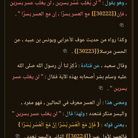
،
وهو يقول :
" لن يَغْلِب عُسْر يسرين ، لن يغلب عسر يسرين
، فإن
{
[30222]
}
مع العسر يسرًا ، إن مع العسر يسرًا "
.
وكذا رواه من حديث عوف الأعرابي ويونس بن عبيد ، عن
الحسن مرسلا
{
[30223]
}
.
وقال سعيد ،
عن قتادة :
ذُكِرَ لنا أن رسول الله صلى الله
عليه وسلم بشر أصحابه بهذه الآية فقال :
" لن يغلب عسر
يسرين "
.
ومعنى هذا :
أن العسر معرف في الحالين ، فهو مفرد ،
واليسر منكر فتعدد ؛
ولهذا قال :
" لن يغلب عسر يسرين "
،
يعني قوله :
{ فَإِنَّ مَعَ الْعُسْرِ يُسْرًا إِنَّ مَعَ الْعُسْرِ يُسْرًا }
فالعسر الأول عين
{
[30224]
}
الثاني واليسر تعدد .