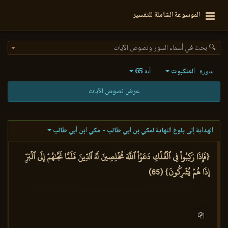
الموسوعة الشاملة للتفسير
🔍 بحث في أسماء السور ونصوص الآيات
العنكبوت
65
سورة
آية
عرض نصوص الآيات
الهداية إلى بلوغ النهاية لمكي بن ابي طالب - مكي ابن أبي طالب
{فَإِذَا رَكِبُواْ فِي ٱلۡفُلۡكِ دَعَوُاْ ٱللَّهَ مُخۡلِصِينَ لَهُ ٱلدِّينَ فَلَمَّا نَجَّىٰهُمۡ إِلَى ٱلۡبَرِّ
إِذَا هُمۡ يُشۡرِكُونَ} (65)