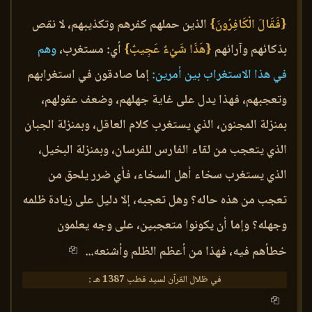
{فَقَالَ الْكَافِرُونَ}
الذين حملهم كفرهم وتكذيبهم، لا نقص
بذكائهم وآرائهم
{هَذَا شَيْءٌ عَجِيبٌ}
أي: مستغرب،
وهم
في هذا الاستغراب بين أمرين:
إما صادقون في استغرابهم
وتعجبهم، فهذا يدل على غاية جهلهم، وضعف عقولهم،
بمنزلة المجنون، الذي يستغرب كلام العاقل، وبمنزلة الجبان
الذي يتعجب من لقاء الفارس للفرسان، وبمنزلة البخيل،
الذي يستغرب سخاء أهل السخاء، فأي ضرر يلحق من
تعجب من هذه حاله؟ وهل تعجبه، إلا دليل على زيادة ظلمه
وجهله؟ وإما أن يكونوا متعجبين، على وجه يعلمون
خطأهم فيه، فهذا من أعظم الظلم وأشنعه...
في ظلال القرآن لسيد قطب 1387 هـ :