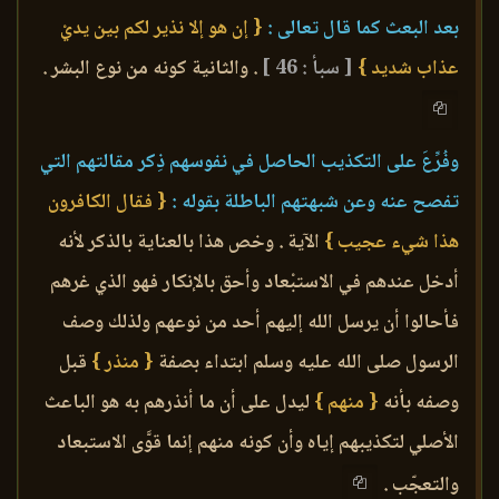
بعد البعث كما قال تعالى :
{ إن هو إلا نذير لكم بين يديْ
عذاب شديد }
[ سبأ : 46 ]
. والثانية كونه من نوع البشر .
وفُرِّعَ على التكذيب الحاصل في نفوسهم ذِكر مقالتهم التي
تفصح عنه وعن شبهتهم الباطلة بقوله :
{ فقال الكافرون
هذا شيء عجيب }
الآية . وخص هذا بالعناية بالذكر لأنه
أدخل عندهم في الاستبْعاد وأحق بالإنكار فهو الذي غرهم
فأحالوا أن يرسل الله إليهم أحد من نوعهم ولذلك وصف
الرسول صلى الله عليه وسلم ابتداء بصفة
{ منذر }
قبل
وصفه بأنه
{ منهم }
ليدل على أن ما أنذرهم به هو الباعث
الأصلي لتكذيبهم إياه وأن كونه منهم إنما قوَّى الاستبعاد
والتعجّب .