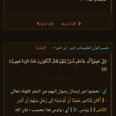
الآية السابقة
الآية التالية
تفسير القرآن العظيم لابن كثير - ابن كثير
[إخفاء]
{بَلۡ عَجِبُوٓاْ أَن جَآءَهُم مُّنذِرٞ مِّنۡهُمۡ فَقَالَ ٱلۡكَٰفِرُونَ هَٰذَا شَيۡءٌ عَجِيبٌ}
(2)
أي :
تعجبوا من إرسال رسول إليهم من البشر كقوله تعالى
:
{ أَكَانَ لِلنَّاسِ عَجَبًا أَنْ أَوْحَيْنَا إِلَى رَجُلٍ مِنْهُمْ أَنْ أَنْذِرِ
النَّاسَ }
[ يونس : 2 ]
أي : وليس هذا بعجيب ؛ فإن الله