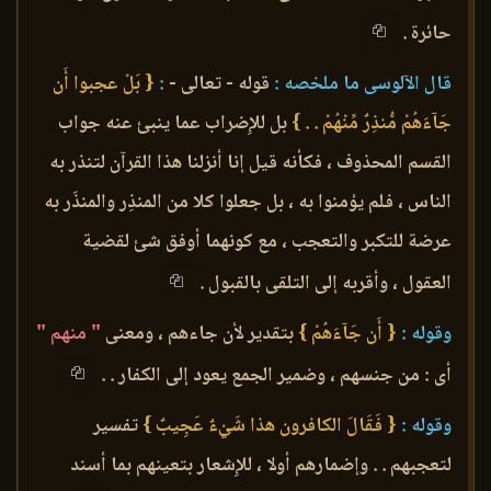
حائرة .
قال الآلوسى ما ملخصه :
قوله - تعالى -
:
{ بَلْ عجبوا أَن
جَآءَهُمْ مُّنذِرٌ مِّنْهُمْ . . }
بل للإِضراب عما ينبئ عنه جواب
القسم المحذوف ، فكأنه قيل إنا أنزلنا هذا القرآن لتنذر به
الناس ، فلم يؤمنوا به ، بل جعلوا كلا من المنذِر والمنذَر به
عرضة للتكبر والتعجب ، مع كونهما أوفق شئ لقضية
العقول ، وأقربه إلى التلقى بالقبول .
وقوله :
{ أَن جَآءَهُمْ }
بتقدير لأن جاءهم ، ومعنى
" منهم "
أى : من جنسهم ، وضمير الجمع يعود إلى الكفار . .
وقوله :
{ فَقَالَ الكافرون هذا شَيْءٌ عَجِيبٌ }
تفسير
لتعجبهم . . وإضمارهم أولا ، للإِشعار بتعينهم بما أسند