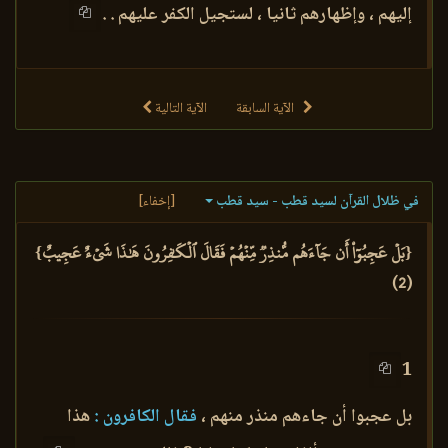
إليهم ، وإظهارهم ثانيا ، لستجيل الكفر عليهم . .
الآية السابقة
الآية التالية
في ظلال القرآن لسيد قطب - سيد قطب
[إخفاء]
{بَلۡ عَجِبُوٓاْ أَن جَآءَهُم مُّنذِرٞ مِّنۡهُمۡ فَقَالَ ٱلۡكَٰفِرُونَ هَٰذَا شَيۡءٌ عَجِيبٌ}
(2)
1
بل عجبوا أن جاءهم منذر منهم ،
فقال الكافرون :
هذا