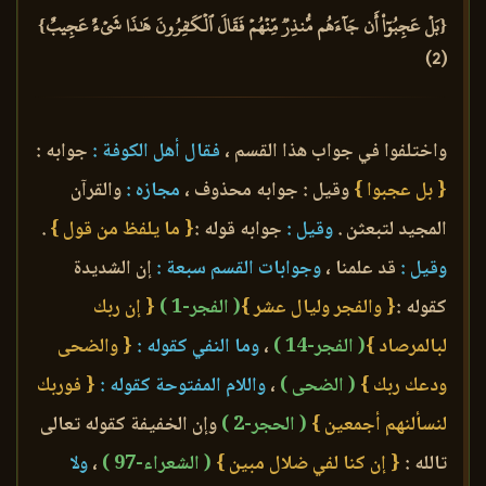
{بَلۡ عَجِبُوٓاْ أَن جَآءَهُم مُّنذِرٞ مِّنۡهُمۡ فَقَالَ ٱلۡكَٰفِرُونَ هَٰذَا شَيۡءٌ عَجِيبٌ}
(2)
واختلفوا في جواب هذا القسم ،
فقال أهل الكوفة :
جوابه :
{ بل عجبوا }
وقيل : جوابه محذوف ،
مجازه :
والقرآن
المجيد لتبعثن .
وقيل :
جوابه قوله :
{ ما يلفظ من قول }
.
وقيل :
قد علمنا ،
وجوابات القسم سبعة :
إن الشديدة
كقوله :
{ والفجر وليال عشر }
( الفجر-1 )
{ إن ربك
لبالمرصاد }
( الفجر-14 )
،
وما النفي كقوله :
{ والضحى
ودعك ربك }
( الضحى )
،
واللام المفتوحة كقوله :
{ فوربك
لنسألنهم أجمعين }
( الحجر-2 )
وإن الخفيفة كقوله تعالى
تالله :
{ إن كنا لفي ضلال مبين }
( الشعراء-97 )
،
ولا