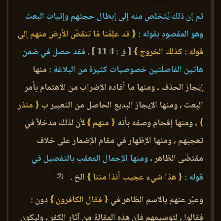
ثم إن ذلك يُتخلص منه إلى إبطال حجتهم وإثبات البعث
وهو المقصود بقوله :
{ قد علِمْنا مَا تنقصُ الأرض منهم إلى
قوله : كذلك الخروج }
[ ق : 4 11 ]
.
فقد حصل في ضمن
هاتين الفاصلتين خصوصيات كثيرة من البلاغة :
منها
إيجاز الحذف ، ومنها ما أفاده الإضراب من الاهتمام بأمر
البعث ، ومنها الإيجاز البديع الحاصل من التعبير ب
{ منذر
}
، ومنها إقحام وصفه بأنه
{ منهم }
لأن لذلك مدخلاً في
تعجبهم ، ومنها الإظهار في مقام الإضمار على خلاف
مقتضَى الظاهر ،
ومنها الإجمال المعقب بالتفصيل في
قوله :
{ هذا شيء عجيب أئذا متنا }
الخ .
وعبُر عنهم بالاسم الظاهر في
{ فقال الكافرون }
دون :
فقالوا ، لتوسيمهم فإن هذه المقالة من آثار الكفر ، وليكون