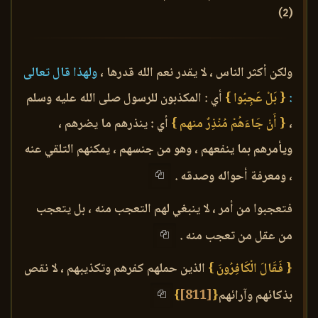
(2)
ولكن أكثر الناس ، لا يقدر نعم الله قدرها ،
ولهذا قال تعالى
:
{ بَلْ عَجِبُوا }
أي : المكذبون للرسول صلى الله عليه وسلم
،
{ أَنْ جَاءَهُمْ مُنْذِرٌ منهم }
أي : ينذرهم ما يضرهم ،
ويأمرهم بما ينفعهم ، وهو من جنسهم ، يمكنهم التلقي عنه
، ومعرفة أحواله وصدقه .
فتعجبوا من أمر ، لا ينبغي لهم التعجب منه ، بل يتعجب
من عقل من تعجب منه .
{ فَقَالَ الْكَافِرُونَ }
الذين حملهم كفرهم وتكذيبهم ، لا نقص
بذكائهم وآرائهم
{
[811]
}