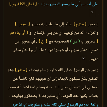
على أنه سيأتي ما يفسر الضمير بقوله :
{ فقال الكافرون }
.
وضمير
{ منهم }
عائد إلى ما عاد إليه ضمير
{ عجبوا }
والمراد : أنه من نوعهم أي من بني الإنسان . و
{ أن جاءهم
}
مجرور ب
( من )
المحذوفة مع
{ أنْ }
، أي عجبوا من
مجيء منذر منهم ، أو عجبوا من ادعاء أن جاءهُمْ منذر
منهم .
وعبر عن الرسول صلى الله عليه وسلم بوصف
{ منذر }
وهو
المخبِر بشَرّ سيكون للإيماء إلى أن عَجَبهم كان ناشئاً عن
صفتين في الرسول صلى الله عليه وسلم إحداهما أنه مخبر
بعذاب يكون بعد الموت ، أي مخبر بما لا يصدقون بوقوعه ،
وإنما أنذرهم الرسول صلى الله عليه وسلم بعذاب الآخرة