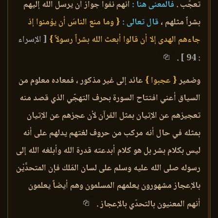
تعجّب .
فالمعنى هنا :
أنهم نفوا جواز أن يرسل الله إليهم
بشراً مثلهم ،
قال تعالى :
{ وما منع الناسَ أن يؤمنوا إذ
جاءهم الهدى إلا أن قالوا أبعث الله بشراً رسولاً }
[ الإسراء
.
: 94 ]
وضمير
{ عجبوا }
عائد إلى غير مذكور ، فمعاده معلوم من
السياق أعني افتتاح السورة بحرف التهجّي الذي قصد منه
تعجيزهم عن الإتيان بمثل القرآن لأن عجزهم عن الإتيان
بمثله في حال أنه مركب من حروف لغتهم يدلهم على أنه
ليس بكلام بشر بل هو كلام أبدعته قدرة الله وأبلغه الله إلى
رسوله صلى الله عليه وسلم على لسان المَلك فإن المتحدَّيْن
بالإعجاز مشهورون يعلمهم المسلمون وهم أيضاً يعلمون
أنهم المعنيون بالتحدّي بالإعجاز .