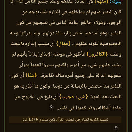
بقوله:
{منهم}
لأن العادة عندهم وعند جميع الناس أنه- إذا
كان النذير منهم لم يداخلهم في إنذاره شك بوجه من
الوجوه، وهؤلاء خالفوا عادة الناس في تعجبهم من كون
النذير -وهو أحدهم- خص بالرسالة دونهم، ولم يدركوا وجه
الخصوصية لكونه مثلهم...
{فقال}
أي بسبب إنذاره بالبعث
وعقبه
{الكافرون}
فأظهر في موضع الإنذار إيذاناً بأنهم لم
يخف عليهم شيء من أمره، ولكنهم ستروا تعدياً بمرأى
عقولهم الدالة على جميع أمره دلالة ظاهرة...
{هذا}
أن كون
النذير منا خصص بالرسالة من دوننا، وكون ما أنذر به هو
البعث بعد الموت
{شيء عجيب}
أي بليغ في الخروج عن
عادة أشكاله، وقد كذبوا في ذلك...
تيسير الكريم المنان في تفسير القرآن لابن سعدي 1376 هـ :