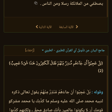
يصطفي من الملائكة رسلا ومن الناس .
الآية السابقة
الآية التالية
جامع البيان عن تأويل آي القرآن للطبري - الطبري
[إخفاء]
{بَلۡ عَجِبُوٓاْ أَن جَآءَهُم مُّنذِرٞ مِّنۡهُمۡ فَقَالَ ٱلۡكَٰفِرُونَ هَٰذَا شَيۡءٌ عَجِيبٌ}
(2)
وقوله :
بَلْ عَجِبُوا أنْ جاءَهُمْ مُنْذِرٌ مِنْهُمْ يقول تعالى ذكره
لنبيه محمد صلى الله عليه وسلم ما كذّبك يا محمد مشركو
قومك أن لا يكونوا عالمين بأنك صادق محقّ ، ولكنهم كذّبوا