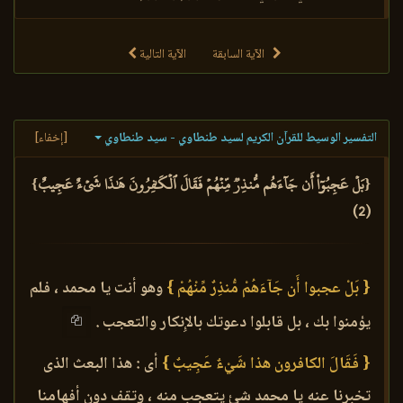
الآية السابقة
الآية التالية
التفسير الوسيط للقرآن الكريم لسيد طنطاوي - سيد طنطاوي
[إخفاء]
{بَلۡ عَجِبُوٓاْ أَن جَآءَهُم مُّنذِرٞ مِّنۡهُمۡ فَقَالَ ٱلۡكَٰفِرُونَ هَٰذَا شَيۡءٌ عَجِيبٌ}
(2)
{ بَلْ عجبوا أَن جَآءَهُمْ مُّنذِرٌ مِّنْهُمْ }
وهو أنت يا محمد ، فلم
يؤمنوا بك ، بل قابلوا دعوتك بالإِنكار والتعجب .
{ فَقَالَ الكافرون هذا شَيْءٌ عَجِيبٌ }
أى : هذا البعث الذى
تخبرنا عنه يا محمد شئ يتعجب منه ، وتقف دون أفهامنا