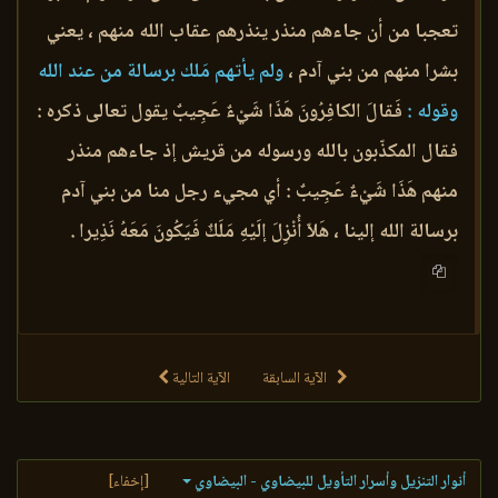
تعجبا من أن جاءهم منذر ينذرهم عقاب الله منهم ، يعني
بشرا منهم من بني آدم ،
ولم يأتهم مَلك برسالة من عند الله
وقوله :
فَقالَ الكافِرُونَ هَذَا شَيْءٌ عَجِيبٌ يقول تعالى ذكره :
فقال المكذّبون بالله ورسوله من قريش إذ جاءهم منذر
منهم هَذَا شَيْءٌ عَجِيبٌ : أي مجيء رجل منا من بني آدم
برسالة الله إلينا ، هَلاّ أُنْزِلَ إلَيْهِ مَلَكٌ فَيَكُونَ مَعَهُ نَذِيرا .
الآية السابقة
الآية التالية
أنوار التنزيل وأسرار التأويل للبيضاوي - البيضاوي
[إخفاء]