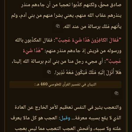
صادق محقّ، ولكنهم كذّبوا تعجبا من أن جاءهم منذر
ينذرهم عقاب الله منهم، يعني بشرا منهم من بني آدم، ولم
يأتهم مَلك برسالة من عند الله.
"فَقالَ الكافِرُونَ هَذَا شَيْءٌ عَجِيبٌ"
: فقال المكذّبون بالله
ورسوله من قريش إذ جاءهم منذر منهم:
"هَذَا شَيْءٌ
عَجِيبٌ"
: أي مجيء رجل منا من بني آدم برسالة الله إلينا،
هَلاّ أُنْزِلَ إلَيْهِ مَلَكٌ فَيَكُونَ مَعَهُ نَذِيرا.
التبيان في تفسير القرآن للطوسي 460 هـ :
والتعجب يثير في النفس تعظيم الأمر الخارج عن العادة
الذي لا يقع بسببه معرفة...
وقيل:
العجب هو كل مالا يعرف
علته ولا سببه، وأفحش العجب التعجب مما ليس بعجب