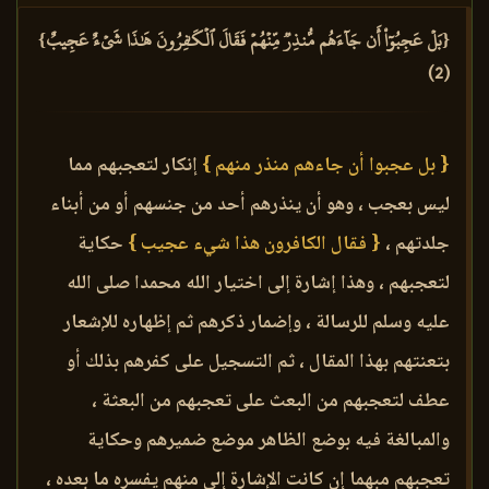
{بَلۡ عَجِبُوٓاْ أَن جَآءَهُم مُّنذِرٞ مِّنۡهُمۡ فَقَالَ ٱلۡكَٰفِرُونَ هَٰذَا شَيۡءٌ عَجِيبٌ}
(2)
{ بل عجبوا أن جاءهم منذر منهم }
إنكار لتعجبهم مما
ليس بعجب ، وهو أن ينذرهم أحد من جنسهم أو من أبناء
جلدتهم ،
{ فقال الكافرون هذا شيء عجيب }
حكاية
لتعجبهم ، وهذا إشارة إلى اختيار الله محمدا صلى الله
عليه وسلم للرسالة ، وإضمار ذكرهم ثم إظهاره للإشعار
بتعنتهم بهذا المقال ، ثم التسجيل على كفرهم بذلك أو
عطف لتعجبهم من البعث على تعجبهم من البعثة ،
والمبالغة فيه بوضع الظاهر موضع ضميرهم وحكاية
تعجبهم مبهما إن كانت الإشارة إلى منهم يفسره ما بعده ،