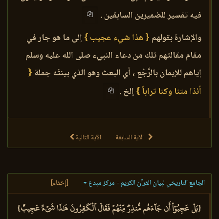
فيه تفسير للضميرين السابقين .
والإشارة بقولهم
{ هذا شيء عجيب }
إلى ما هو جار في
مقام مقالتهم تلك من دعاء النبيء صلى الله عليه وسلم
إياهم للإيمان بالرَّجْع ، أي البعث وهو الذي بينتْه جملة
{
أئذا متنا وكنا تراباً }
إلخ .
الآية السابقة
الآية التالية
الجامع التاريخي لبيان القرآن الكريم - مركز مبدع
[إخفاء]
{بَلۡ عَجِبُوٓاْ أَن جَآءَهُم مُّنذِرٞ مِّنۡهُمۡ فَقَالَ ٱلۡكَٰفِرُونَ هَٰذَا شَيۡءٌ عَجِيبٌ}