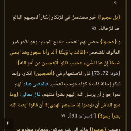
{بل عجبوا}
خبر مستعمل في الإنكار إنكاراً لعجبهم البالغ
حدّ الإحالة.
و
{عجبوا}
حصل لهم العجَب -بفتح الجيم- وهو الأمر غير
المألوف للشخص؛
{قالت يا وَيْلَتَا أألد وأنا عجوز وهذا بعلي
شيخاً إنّ هذا لَشَيْء عجيب قالوا أتعجبين من أمر الله}
[هود: 72، 73]
فإن الاستفهام في
{أتعجبين}
إنكار، وإنما
تنكر إحالة ذلك لا كونه موجب تعجّب.
فالمعنى هنا:
أنهم
نفوا جواز أن يرسل الله إليهم بشراً مثلهم،
قال تعالى:
{وما
منع الناسَ أن يؤمنوا إذ جاءهم الهدى إلا أن قالوا أبعث الله
بشراً رسولاً}
[الإسراء: 94]
.
☀
وضمير
{عجبوا}
عائد إلى غير مذكور، فمعاده معلوم من