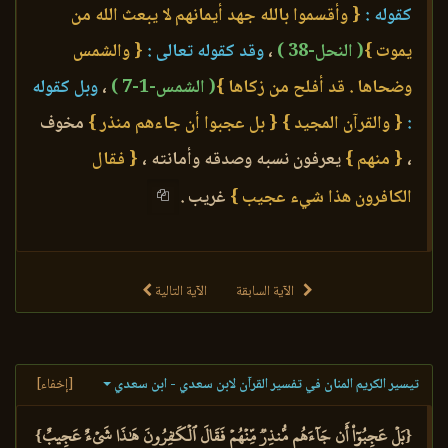
كقوله :
{ وأقسموا بالله جهد أيمانهم لا يبعث الله من
يموت }
( النحل-38 )
،
وقد كقوله تعالى :
{ والشمس
وضحاها . قد أفلح من زكاها }
( الشمس-1-7 )
،
وبل كقوله
:
{ والقرآن المجيد }
{ بل عجبوا أن جاءهم منذر }
مخوف
،
{ منهم }
يعرفون نسبه وصدقه وأمانته ،
{ فقال
الكافرون هذا شيء عجيب }
غريب .
الآية السابقة
الآية التالية
تيسير الكريم المنان في تفسير القرآن لابن سعدي - ابن سعدي
[إخفاء]
{بَلۡ عَجِبُوٓاْ أَن جَآءَهُم مُّنذِرٞ مِّنۡهُمۡ فَقَالَ ٱلۡكَٰفِرُونَ هَٰذَا شَيۡءٌ عَجِيبٌ}