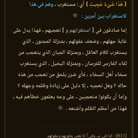
{ هَذَا شَيْءٌ عَجِيبٌ }
أي : مستغرب ،
وهم في هذا
الاستغراب بين أمرين :
إما صادقون في
[ استغرابهم و ]
تعجبهم ، فهذا يدل على
غاية جهلهم ، وضعف عقولهم ، بمنزلة المجنون ، الذي
يستغرب كلام العاقل ، وبمنزلة الجبان الذي يتعجب من
لقاء الفارس للفرسان ، وبمنزلة البخيل ، الذي يستغرب
سخاء أهل السخاء ، فأي ضرر يلحق من تعجب من هذه
حاله ؟ وهل تعجبه ، إلا دليل على زيادة وظلمه وجهله ؟
وإما أن يكونوا متعجبين ، على وجه يعلمون خطأهم فيه ،
فهذا من أعظم الظلم وأشنعه .
[811]
:- كذا في ب، وفي أ: لا نقص بقلوبهم وعقولهم.