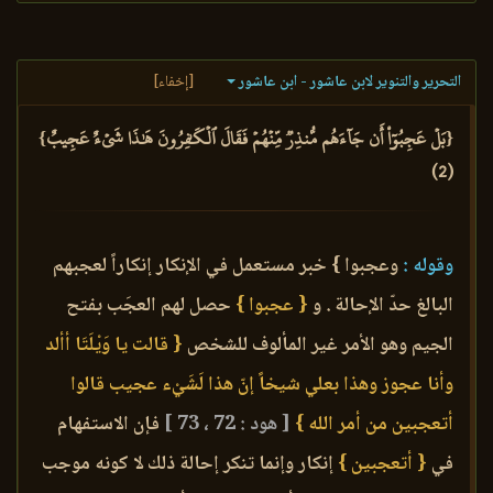
التحرير والتنوير لابن عاشور - ابن عاشور
[إخفاء]
{بَلۡ عَجِبُوٓاْ أَن جَآءَهُم مُّنذِرٞ مِّنۡهُمۡ فَقَالَ ٱلۡكَٰفِرُونَ هَٰذَا شَيۡءٌ عَجِيبٌ}
(2)
وقوله :
وعجبوا } خبر مستعمل في الإنكار إنكاراً لعجبهم
البالغ حدّ الإحالة . و
{ عجبوا }
حصل لهم العجَب بفتح
الجيم وهو الأمر غير المألوف للشخص
{ قالت يا وَيْلَتَا أألد
وأنا عجوز وهذا بعلي شيخاً إنّ هذا لَشَيْء عجيب قالوا
أتعجبين من أمر الله }
[ هود : 72 ، 73 ]
فإن الاستفهام
في
{ أتعجبين }
إنكار وإنما تنكر إحالة ذلك لا كونه موجب