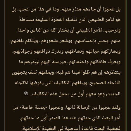
بل عجبوا أن جاءهم منذر منهم. وما في هذا من عجب. بل
هو الأمر الطبيعي الذي تتقبله الفطرة السليمة ببساطة
وترحيب. الأمر الطبيعي أن يختار الله من الناس واحدا
منهم، يحس بإحساسهم، ويشعر بشعورهم، ويتكلم بلغتهم،
ويشاركهم حياتهم ونشاطهم، ويدرك دوافعهم وجواذبهم،
ويعرف طاقاتهم واحتمالهم، فيرسله إليهم لينذرهم ما
ينتظرهم إن هم ظلوا فيما هم فيه؛ ويعلمهم كيف يتجهون
الاتجاه الصحيح؛ ويبلغهم التكاليف التي يفرضها الاتجاه
الجديد، وهو معهم أول من يحمل هذه التكاليف.
ولقد عجبوا من الرسالة ذاتها، وعجبوا -بصفة خاصة- من
أمر البعث الذي حدثهم عنه هذا المنذر أول ما حدثهم.
فقضية البعث قاعدة أساسية في العقيدة الإسلامية.