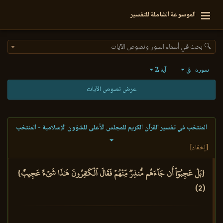
الموسوعة الشاملة للتفسير
🔍 بحث في أسماء السور ونصوص الآيات
ق
2
سورة
آية
عرض نصوص الآيات
المنتخب في تفسير القرآن الكريم للمجلس الأعلى للشؤون الإسلامية - المنتخب
[إخفاء]
{بَلۡ عَجِبُوٓاْ أَن جَآءَهُم مُّنذِرٞ مِّنۡهُمۡ فَقَالَ ٱلۡكَٰفِرُونَ هَٰذَا شَيۡءٌ عَجِيبٌ}
(2)