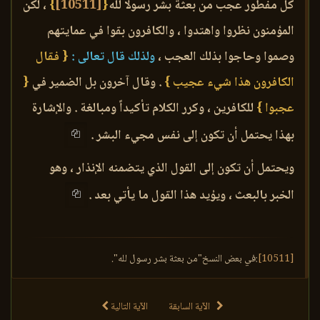
كل مفطور عجب من بعثة بشر رسولا لله
{
[10511]
}
، لكن
المؤمنون نظروا واهتدوا ، والكافرون بقوا في عمايتهم
وصموا وحاجوا بذلك العجب ،
ولذلك قال تعالى :
{ فقال
الكافرون هذا شيء عجيب }
. وقال آخرون بل الضمير في
{
عجبوا }
للكافرين ، وكرر الكلام تأكيداً ومبالغة . والإشارة
بهذا يحتمل أن تكون إلى نفس مجيء البشر .
ويحتمل أن تكون إلى القول الذي يتضمنه الإنذار ، وهو
الخبر بالبعث ، ويؤيد هذا القول ما يأتي بعد .
[10511]
:في بعض النسخ"من بعثة بشر رسول لله".
الآية السابقة
الآية التالية