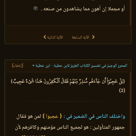
أو مجملا إن أهون مما يشاهدون من صنعه .
الآية السابقة
الآية التالية
المحرر الوجيز في تفسير الكتاب العزيز لابن عطية - ابن عطية
[إخفاء]
{بَلۡ عَجِبُوٓاْ أَن جَآءَهُم مُّنذِرٞ مِّنۡهُمۡ فَقَالَ ٱلۡكَٰفِرُونَ هَٰذَا شَيۡءٌ عَجِيبٌ}
(2)
واختلف الناس في الضمير في :
{ عجبوا }
لمن هو فقال
جمهور المتأولين : هو لجميع الناس مؤمنهم وكافرهم لأن