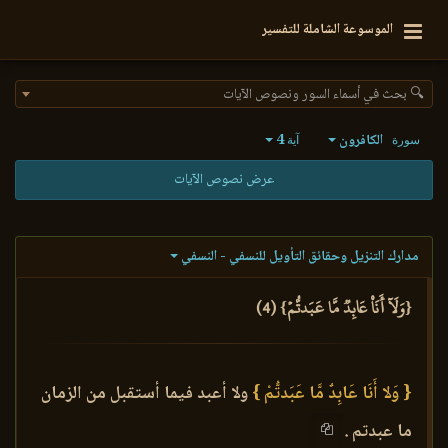
الموسوعة الشاملة للتفسير
🔍 بحث في أسماء السور ونصوص الآيات
الكافرون
4
سورة
آية
عرض نصوص الآيات
مدارك التنزيل وحقائق التأويل للنسفي - النسفي
{وَلَآ أَنَا۠ عَابِدٞ مَّا عَبَدتُّمۡ} (4)
{ وَلا أَنَا عَابِدٌ مَّا عَبَدتُّمْ }
ولا أعبد فيما أستقبل من الزمان
ما عبدتم .