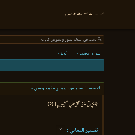
الموسوعة الشاملة للتفسير
🔍 بحث في أسماء السور ونصوص الآيات
فصلت
2
سورة
آية
المصحف المفسّر لفريد وجدي - فريد وجدي
{تَنزِيلٞ مِّنَ ٱلرَّحۡمَٰنِ ٱلرَّحِيمِ} (2)
تفسير المعاني :