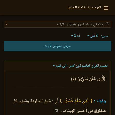
الموسوعة الشاملة للتفسير
🔍 بحث في أسماء السور ونصوص الآيات
الأعلى
2
سورة
آية
عرض نصوص الآيات
تفسير القرآن العظيم لابن كثير - ابن كثير
{ٱلَّذِي خَلَقَ فَسَوَّىٰ} (2)
وقوله :
{ الَّذِي خَلَقَ فَسَوَّى }
أي : خلق الخليقة وسَوّى كل
مخلوق في أحسن الهيئات .