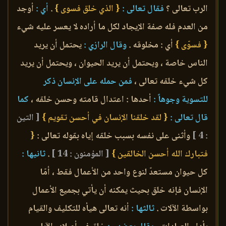
الرب تعالى ؟
فقال تعالى :
{ الذي خلق فسوى }
.
أي :
أوجد
من العدم فله صفة الإيجاد لكل ما أراده لا يعسر عليه شيء
{ فسوّى }
أي : مخلوقه .
وقال الرازي :
يحتمل أن يريد
الناس خاصة ، ويحتمل أن يريد الحيوان ، ويحتمل أن يريد
كل شيء خلقه تعالى ،
فمن حمله على الإنسان ذكر
للتسوية وجوهاً :
أحدها : اعتدال قامته وحسن خلقه ،
كما
قال تعالى :
{ لقد خلقنا الإنسان في أحسن تقويم }
[ التين
: 4 ]
وأثنى على نفسه بسبب خلقه إياه بقوله تعالى :
{
فتبارك الله أحسن الخالقين }
[ المؤمنون : 14 ]
.
ثانيها :
كل حيوان مستعدّ لنوع واحد من الأعمال فقط ، أمّا
الإنسان فإنه خلق بحيث يمكنه أن يأتي بجميع الأعمال
بواسطة الآلات .
ثالثها :
أنه تعالى هيأه للتكليف والقيام