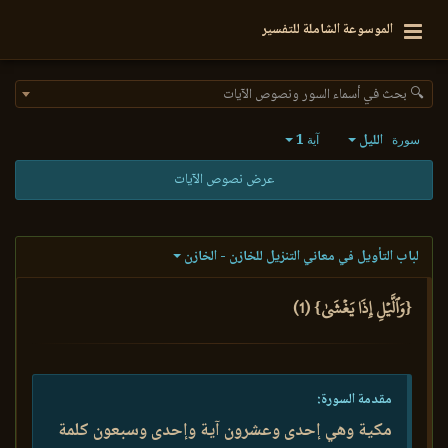
الموسوعة الشاملة للتفسير
🔍 بحث في أسماء السور ونصوص الآيات
الليل
1
سورة
آية
عرض نصوص الآيات
لباب التأويل في معاني التنزيل للخازن - الخازن
{وَٱلَّيۡلِ إِذَا يَغۡشَىٰ} (1)
مقدمة السورة:
مكية وهي إحدى وعشرون آية وإحدى وسبعون كلمة