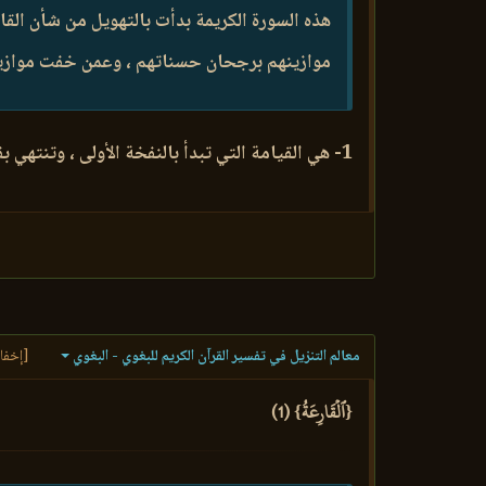
هذه السورة الكريمة بدأت بالتهويل من شأن ال
موازينهم برجحان حسناتهم ، وعمن خفت موازين
1- هي القيامة التي تبدأ بالنفخة الأولى ، وتنتهي بفصل القضاء بين الناس .
معالم التنزيل في تفسير القرآن الكريم للبغوي - البغوي
[إخفا
{ٱلۡقَارِعَةُ} (1)