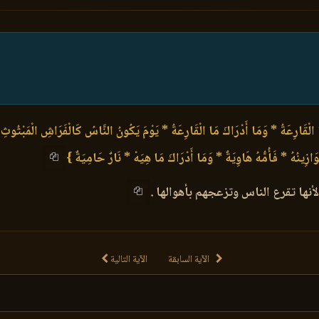
ا الْقَارِعَةُ * وَمَا أَدْرَاكَ مَا الْقَارِعَةُ * يَوْمَ يَكُونُ النَّاسُ كَالْفَرَاشِ الْمَبْثُوثِ
زِينُهُ * فَأُمُّهُ هَاوِيَةٌ * وَمَا أَدْرَاكَ مَا هِيَهْ * نَارٌ حَامِيَةٌ }
نها تقرع الناس وتزعجهم بأهوالها .
الآية السابقة
الآية التالية