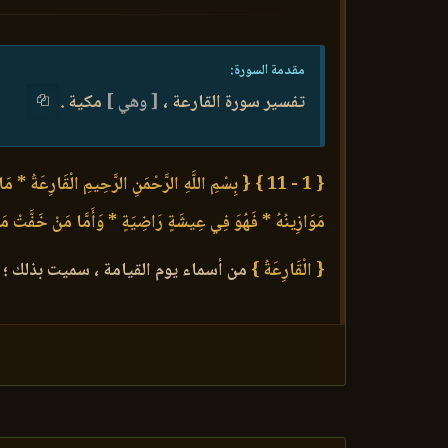
مقدمة السورة:
تفسير سورة القارعة ،
[ وهي ]
مكية .
{ 1 - 11 }
{ بِسْمِ اللَّهِ الرَّحْمَنِ الرَّحِيمِ الْقَارِعَةُ * مَ
مَوَازِينُهُ * فَهُوَ فِي عِيشَةٍ رَاضِيَةٍ * وَأَمَّا مَنْ خَفَّتْ مَوَا
{ الْقَارِعَةُ }
من أسماء يوم القيامة ، سميت بذلك ؛ لأ