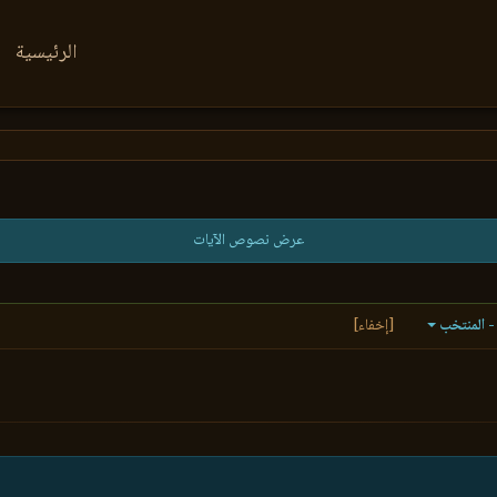
الرئيسية
عرض نصوص الآيات
- المنتخب
[إخفاء]