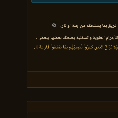
 فريق بما يستحقه من جنة أو نار .
ل الأجرام العلوية والسفلية يصطك بعضها ببعض ،
َلاَ يَزَالُ الذين كَفَرُواْ تُصِيبُهُم بِمَا صَنَعُواْ قَارِعَةٌ }
.