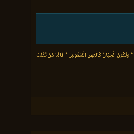
 * وَتَكُونُ الْجِبَالُ كَالْعِهْنِ الْمَنْفُوشِ * فَأَمَّا مَنْ ثَقُلَتْ