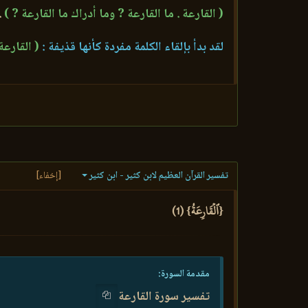
( القارعة . ما القارعة ? وما أدراك ما القارعة ? )
.
لقد بدأ بإلقاء الكلمة مفردة كأنها قذيفة :
( القارعة
تفسير القرآن العظيم لابن كثير - ابن كثير
[إخفاء]
{ٱلۡقَارِعَةُ} (1)
مقدمة السورة:
تفسير سورة القارعة