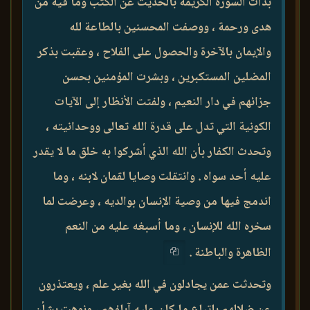
بدأت السورة الكريمة بالحديث عن الكتب وما فيه من
هدى ورحمة ، ووصفت المحسنين بالطاعة لله
والإيمان بالآخرة والحصول على الفلاح ، وعقبت بذكر
المضلين المستكبرين ، وبشرت المؤمنين بحسن
جزائهم في دار النعيم ، ولفتت الأنظار إلى الآيات
الكونية التي تدل على قدرة الله تعالى ووحدانيته ،
وتحدث الكفار بأن الله الذي أشركوا به خلق ما لا يقدر
عليه أحد سواه . وانتقلت وصايا لقمان لابنه ، وما
اندمج فيها من وصية الإنسان بوالديه ، وعرضت لما
سخره الله للإنسان ، وما أسبغه عليه من النعم
الظاهرة والباطنة .
وتحدثت عمن يجادلون في الله بغير علم ، ويعتذرون
عن ضلالهم باتباع ما كان عليه آباؤهم ، ونوهت بشأن