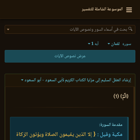
الموسوعة الشاملة للتفسير
🔍 بحث في أسماء السور ونصوص الآيات
لقمان
1
سورة
آية
عرض نصوص الآيات
إرشاد العقل السليم إلى مزايا الكتاب الكريم لأبي السعود - أبو السعود
{الٓمٓ} (1)
مقدمة السورة:
مكية وقيل :
{ إلا الذين يقيمون الصلاة ويؤتون الزكاة