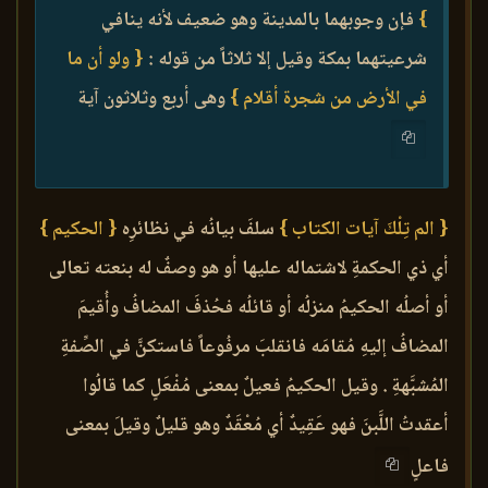
}
فإن وجوبهما بالمدينة وهو ضعيف لأنه ينافي
شرعيتهما بمكة وقيل إلا ثلاثاً من قوله :
{ ولو أن ما
في الأرض من شجرة أقلام }
وهى أربع وثلاثون آية
{ الم تِلْكَ آيات الكتاب }
سلفَ بيانُه في نظائرِه
{ الحكيم }
أي ذي الحكمةِ لاشتماله عليها أو هو وصفٌ له بنعته تعالى
أو أصلُه الحكيمُ منزلُه أو قائلُه فحُذفَ المضافُ وأُقيمَ
المضافُ إليهِ مُقامَه فانقلبَ مرفُوعاً فاستكنَّ في الصِّفةِ
المُشبَّهةِ . وقيل الحكيمُ فعيلٌ بمعنى مُفْعَلٍ كما قالُوا
أعقدتُ اللَّبنَ فهو عَقِيدٌ أي مُعْقَدٌ وهو قليلٌ وقيلَ بمعنى
فاعلٍ