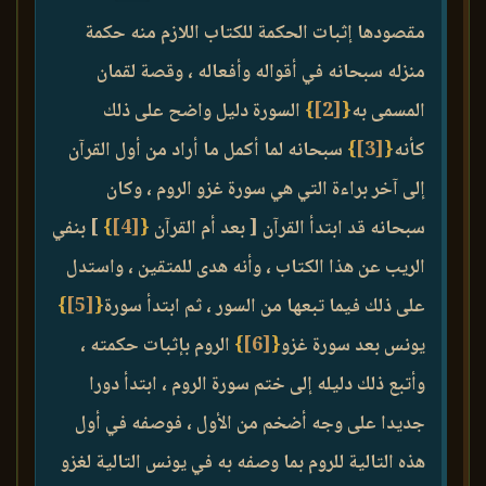
مقصودها إثبات الحكمة للكتاب اللازم منه حكمة
منزله سبحانه في أقواله وأفعاله ، وقصة لقمان
المسمى به
{
[2]
}
السورة دليل واضح على ذلك
كأنه
{
[3]
}
سبحانه لما أكمل ما أراد من أول القرآن
إلى آخر براءة التي هي سورة غزو الروم ، وكان
سبحانه قد ابتدأ القرآن [ بعد أم القرآن
{
[4]
}
] بنفي
الريب عن هذا الكتاب ، وأنه هدى للمتقين ، واستدل
على ذلك فيما تبعها من السور ، ثم ابتدأ سورة
{
[5]
}
يونس بعد سورة غزو
{
[6]
}
الروم بإثبات حكمته ،
وأتبع ذلك دليله إلى ختم سورة الروم ، ابتدأ دورا
جديدا على وجه أضخم من الأول ، فوصفه في أول
هذه التالية للروم بما وصفه به في يونس التالية لغزو