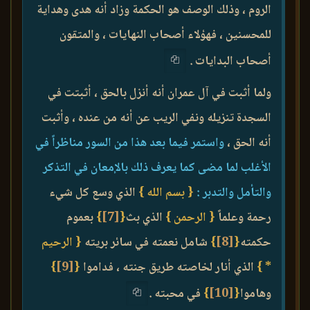
الروم ، وذلك الوصف هو الحكمة وزاد أنه هدى وهداية
للمحسنين ، فهؤلاء أصحاب النهايات ، والمتقون
أصحاب البدايات .
ولما أثبت في آل عمران أنه أنزل بالحق ، أثبتت في
السجدة تنزيله ونفي الريب عن أنه من عنده ، وأثبت
أنه الحق ،
واستمر فيما بعد هذا من السور مناظراً في
الأغلب لما مضى كما يعرف ذلك بالإمعان في التذكر
والتأمل والتدبر :
{ بسم الله }
الذي وسع كل شيء
رحمة وعلماً
{ الرحمن }
الذي بث
{
[7]
}
بعموم
حكمته
{
[8]
}
شامل نعمته في سائر بريته
{ الرحيم
* }
الذي أنار لخاصته طريق جنته ، فداموا
{
[9]
}
وهاموا
{
[10]
}
في محبته .