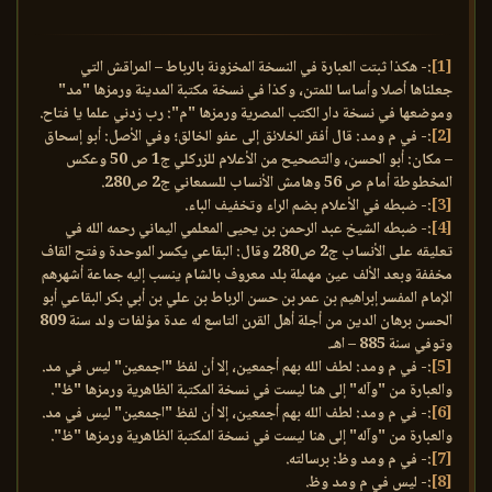
[1]
:- هكذا ثبتت العبارة في النسخة المخزونة بالرباط – المراقش التي
جعلناها أصلا وأساسا للمتن، وكذا في نسخة مكتبة المدينة ورمزها "مد"
وموضعها في نسخة دار الكتب المصرية ورمزها "م": رب زدني علما يا فتاح.
[2]
:- في م ومد: قال أفقر الخلائق إلى عفو الخالق؛ وفي الأصل: أبو إسحاق
– مكان: أبو الحسن، والتصحيح من الأعلام للزركلي ج1 ص 50 وعكس
المخطوطة أمام ص 56 وهامش الأنساب للسمعاني ج2 ص280.
[3]
:- ضبطه في الأعلام بضم الراء وتخفيف الباء.
[4]
:- ضبطه الشيخ عبد الرحمن بن يحيى المعلمي اليماني رحمه الله في
تعليقه على الأنساب ج2 ص280 وقال: البقاعي يكسر الموحدة وفتح القاف
مخففة وبعد الألف عين مهملة بلد معروف بالشام ينسب إليه جماعة أشهرهم
الإمام المفسر إبراهيم بن عمر بن حسن الرباط بن علي بن أبي بكر البقاعي أبو
الحسن برهان الدين من أجلة أهل القرن التاسع له عدة مؤلفات ولد سنة 809
وتوفي سنة 885 – اهـ.
[5]
:- في م ومد: لطف الله بهم أجمعين، إلا أن لفظ "اجمعين" ليس في مد.
والعبارة من "وآله" إلى هنا ليست في نسخة المكتبة الظاهرية ورمزها "ظ".
[6]
:- في م ومد: لطف الله بهم أجمعين، إلا أن لفظ "اجمعين" ليس في مد.
والعبارة من "وآله" إلى هنا ليست في نسخة المكتبة الظاهرية ورمزها "ظ".
[7]
:- في م ومد وظ: برسالته.
[8]
:- ليس في م ومد وظ.