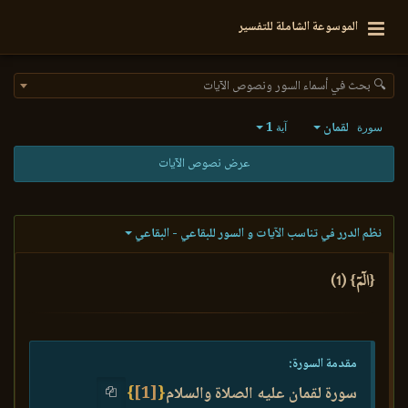
الموسوعة الشاملة للتفسير
🔍 بحث في أسماء السور ونصوص الآيات
لقمان
1
سورة
آية
عرض نصوص الآيات
نظم الدرر في تناسب الآيات و السور للبقاعي - البقاعي
{الٓمٓ} (1)
مقدمة السورة:
سورة لقمان عليه الصلاة والسلام
{
[1]
}