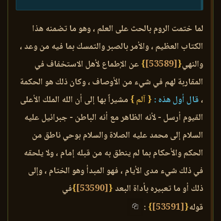
لما ختمت الروم بالحث على العلم ، وهو ما تضمنه هذا
الكتاب العظيم ، والأمر بالصبر والتمسك بما فيه من وعد ،
والنهي
{
[53589]
}
عن الإطماع لأهل الاستخفاف في
المقاربة لهم في شيء من الأوصاف ، وكان ذلك هو الحكمة
،
قال أول هذه :
{ آلم }
مشيراً بها إلى أن الله الملك الأعلى
القيوم أرسل - لأنه الظاهر مع أنه الباطن - جبرائيل عليه
السلام إلى محمد عليه الصلاة والسلام بوحي ناطق من
الحكم والأحكام بما لم ينطق به من قبله إمام ، ولا يلحقه
في ذلك شيء مدى الأيام ، فهو المبدأ وهو الختام ، وإلى
ذلك أو ما تعبيره بأداة البعد
{
[53590]
}
في
قوله
{
[53591]
}
: