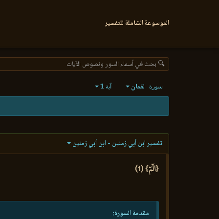
الموسوعة الشاملة للتفسير
🔍 بحث في أسماء السور ونصوص الآيات
لقمان
1
سورة
آية
تفسير ابن أبي زمنين - ابن أبي زمنين
{الٓمٓ} (1)
مقدمة السورة: