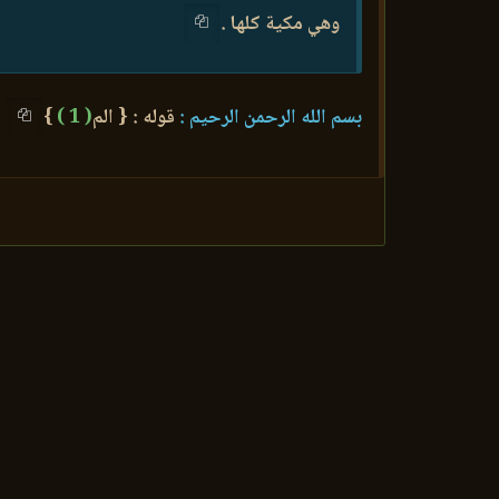
وهي مكية كلها .
بسم الله الرحمن الرحيم :
قوله : { الم
( 1 )
}