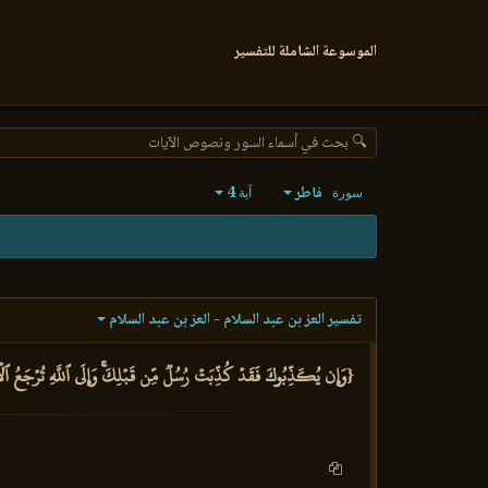
الموسوعة الشاملة للتفسير
🔍 بحث في أسماء السور ونصوص الآيات
فاطر
4
سورة
آية
تفسير العز بن عبد السلام - العز بن عبد السلام
{وَإِن يُكَذِّبُوكَ فَقَدۡ كُذِّبَتۡ رُسُلٞ مِّن قَبۡلِكَۚ وَإِلَى ٱللَّهِ تُرۡجَعُ ٱلۡ