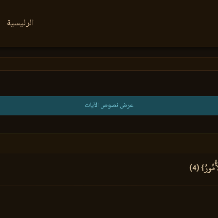
الرئيسية
عرض نصوص الآيات
أُمُورُ} (4)