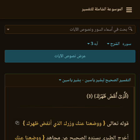
الموسوعة الشاملة للتفسير
🔍 بحث في أسماء السور ونصوص الآيات
الشرح
3
سورة
آية
عرض نصوص الآيات
التفسير الصحيح لبشير ياسين - بشير ياسين
{ٱلَّذِيٓ أَنقَضَ ظَهۡرَكَ} (3)
قوله تعالى
{ ووضعنا عنك وزرك الذي أنقض ظهرك }
أخرج الطبري بسنده الصحيح عن مجاهد
{ ووضعنا عنك