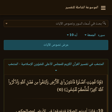
الموسوعة الشاملة للتفسير
🔍 بحث في أسماء السور ونصوص الآيات
الجمعة
10
سورة
آية
عرض نصوص الآيات
المنتخب في تفسير القرآن الكريم للمجلس الأعلى للشؤون الإسلامية - المنتخب
{فَإِذَا قُضِيَتِ ٱلصَّلَوٰةُ فَٱنتَشِرُواْ فِي ٱلۡأَرۡضِ وَٱبۡتَغُواْ مِن فَضۡلِ ٱللَّهِ وَٱذۡكُرُواْ
ٱللَّهَ كَثِيرٗا لَّعَلَّكُمۡ تُفۡلِحُونَ} (10)
10- فإذا أديتم الصلاة فتفرقوا في الأرض لمصالحكم ،