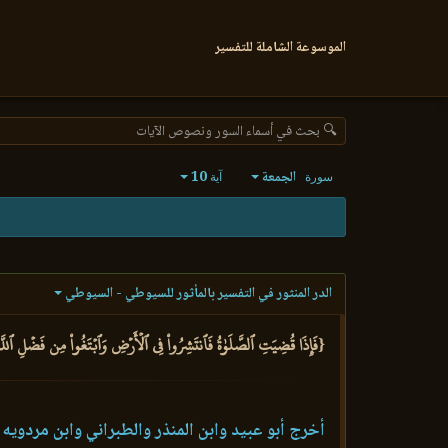
الموسوعة الشاملة للتفسير
🔍 بحث في أسماء السور ونصوص الآيات
الجمعة
10
سورة
آية
الدر المنثور في التفسير بالمأثور للسيوطي - السيوطي
{فَإِذَا قُضِيَتِ ٱلصَّلَوٰةُ فَٱنتَشِرُواْ فِي ٱلۡأَرۡضِ وَٱبۡتَغُواْ مِن فَضۡلِ ٱللَّهِ
أخرج أبو عبيد وابن المنذر والطبراني وابن مردويه 