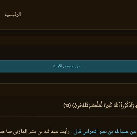
الرئيسية
عرض نصوص الآيات
 وَٱذۡكُرُواْ ٱللَّهَ كَثِيرٗا لَّعَلَّكُمۡ تُفۡلِحُونَ} (10)
عن عبدالله بن بسر الحراني قال :
رأيت عبدالله بن بشر المازني صاحب