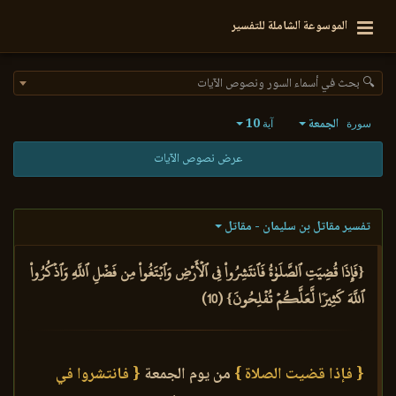
الموسوعة الشاملة للتفسير
🔍 بحث في أسماء السور ونصوص الآيات
الجمعة
10
سورة
آية
عرض نصوص الآيات
تفسير مقاتل بن سليمان - مقاتل
{فَإِذَا قُضِيَتِ ٱلصَّلَوٰةُ فَٱنتَشِرُواْ فِي ٱلۡأَرۡضِ وَٱبۡتَغُواْ مِن فَضۡلِ ٱللَّهِ وَٱذۡكُرُواْ
ٱللَّهَ كَثِيرٗا لَّعَلَّكُمۡ تُفۡلِحُونَ} (10)
{ فإذا قضيت الصلاة }
من يوم الجمعة
{ فانتشروا في