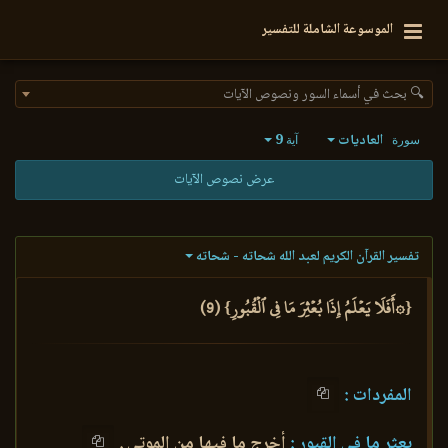
الموسوعة الشاملة للتفسير
🔍 بحث في أسماء السور ونصوص الآيات
العاديات
9
سورة
آية
عرض نصوص الآيات
تفسير القرآن الكريم لعبد الله شحاته - شحاته
{۞أَفَلَا يَعۡلَمُ إِذَا بُعۡثِرَ مَا فِي ٱلۡقُبُورِ} (9)
المفردات :
بعثر ما في القبور :
أخرج ما فيها من الموتى .