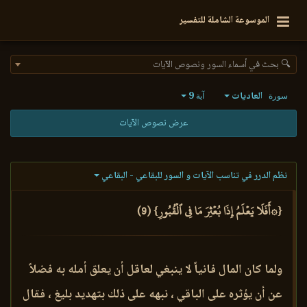
الموسوعة الشاملة للتفسير
🔍 بحث في أسماء السور ونصوص الآيات
العاديات
9
سورة
آية
عرض نصوص الآيات
نظم الدرر في تناسب الآيات و السور للبقاعي - البقاعي
{۞أَفَلَا يَعۡلَمُ إِذَا بُعۡثِرَ مَا فِي ٱلۡقُبُورِ} (9)
ولما كان المال فانياً لا ينبغي لعاقل أن يعلق أمله به فضلاً
عن أن يؤثره على الباقي ، نبهه على ذلك بتهديد بليغ ، فقال