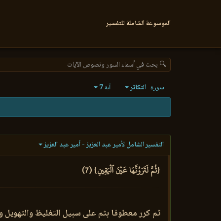
الموسوعة الشاملة للتفسير
🔍 بحث في أسماء السور ونصوص الآيات
التكاثر
7
سورة
آية
التفسير الشامل لأمير عبد العزيز - أمير عبد العزيز
{ثُمَّ لَتَرَوُنَّهَا عَيۡنَ ٱلۡيَقِينِ} (7)
ثم كرر معطوفا بثم على سبيل التغليظ والتهويل وا