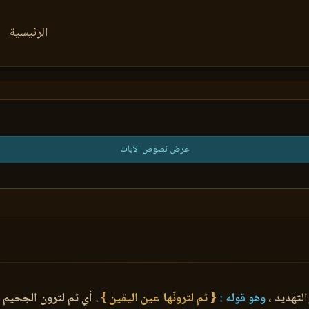
الرئيسية
عرض نصوص الآيات
لتهديد ،
وهو قوله :
{ ثم لترونّها عين اليقين }
. أي ثم لترون الجحيم عي