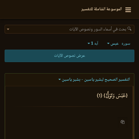
الموسوعة الشاملة للتفسير
🔍 بحث في أسماء السور ونصوص الآيات
عبس
1
سورة
آية
عرض نصوص الآيات
التفسير الصحيح لبشير ياسين - بشير ياسين
{عَبَسَ وَتَوَلَّىٰٓ} (1)