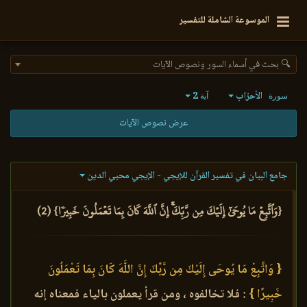
الموسوعة الشاملة للتفسير
🔍 بحث في أسماء السور ونصوص الآيات
الأحزاب
2
سورة
آية
عرض نصوص الآيات
جامع البيان في تفسير القرآن للإيجي - الإيجي محيي الدين
{وَٱتَّبِعۡ مَا يُوحَىٰٓ إِلَيۡكَ مِن رَّبِّكَۚ إِنَّ ٱللَّهَ كَانَ بِمَا تَعۡمَلُونَ خَبِيرٗا} (2)
{ وَاتَّبِعْ مَا يُوحَى إِلَيْكَ مِن رَّبِّكَ إِنَّ اللَّهَ كَانَ بِمَا تَعْمَلُونَ
خَبِيرًا }
: فلا تخالفوه ، ومن قرأ يعملون بالياء فمعناه إنه