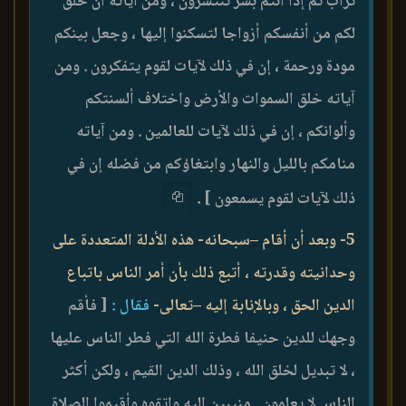
تراب ثم إذا أنتم بشر تنتشرون ، ومن آياته أن خلق
لكم من أنفسكم أزواجا لتسكنوا إليها ، وجعل بينكم
مودة ورحمة ، إن في ذلك لآيات لقوم يتفكرون . ومن
آياته خلق السموات والأرض واختلاف ألسنتكم
وألوانكم ، إن في ذلك لآيات للعالمين . ومن آياته
منامكم بالليل والنهار وابتغاؤكم من فضله إن في
ذلك لآيات لقوم يسمعون ]
.
5- وبعد أن أقام –سبحانه- هذه الأدلة المتعددة على
وحدانيته وقدرته ، أتبع ذلك بأن أمر الناس باتباع
الدين الحق ، وبالإنابة إليه –تعالى-
فقال :
[ فأقم
وجهك للدين حنيفا فطرة الله التي فطر الناس عليها
، لا تبديل لخلق الله ، وذلك الدين القيم ، ولكن أكثر
الناس لا يعلمون . منيبين إليه واتقوه وأقيموا الصلاة