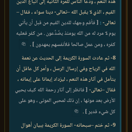
هذه النعم ، ودعا الناس للمرة الثانية إلى اتباع الدين
القيم ، الذي لا يقبل الله –تعالى- دينا سواء ، فقال –
تعالى-
:
[ فأقم وجهك للدين القيم من قبل أن يأتي
يوم لا مرد له من الله يومئذ يصَّدَّعون . من كفر فعليه
كفره ، ومن عمل صالحا فلأنفسهم يمهدون ]
.
8- ثم عادت السورة الكريمة إلى الحديث عن نعمة
الله في الرياح وفي إرسال الرسل ، وأمر كل عاقل أن
يتأمل في آثار هذه النعم ، ليزداد إيمانا على إيمانه ،
فقال –تعالى-
[ فانظر إلى آثار رحمة الله كيف يحيي
الأرض بعد موتها ، إن ذلك لمحيي الموتى ، وهو على
كل شيء قدير ]
.
9- ثم ختم –سبحانه- السورة الكريمة ببيان أهوال