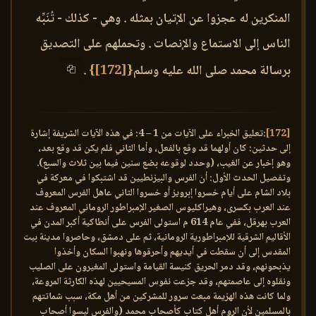
المنكرين له عجزوا عن الإتيان بمثله . وهي - كذلك - تُنَبِّه
الناس إلى الاستماع والإنصات . وتحملهم على التصديق
برسالة محمد صلى الله عليه وسلم
{
[172]
}
.
[172]
:تعليق الخبراء على الآيات من 1 – 4: في هذه الآيات الشريفة إشارة
إلى حدثين: كان أولهما قد وقع بالفعل، وأما الثاني فلم يكن قد وقع بعد،
وهو إخبار عن الغيب، (وحدد لوقوعه بضع سنين فيما بين ثلاث والسبع).
وتفصيل الحدث الأول: أن الفرس والبيزنطيين قد اشتبكوا في معركة في
بلاد الشام على أيام خسروا إبرويز أو خسروا الثاني عاهل الفرس المعروف
عند العرب بكسرى، وهيراكليوس الصغير الإمبراطور الروماني المعروف عند
العرب بهرقل، ففي عام 614 م استولى الفرس على أنطاكية أكبر المدن في
الأقاليم الشرقية للإمبراطورية الرومانية، ثم على دمشق، وحاصروا مدينة بيت
المقدس إلى أن سقطت في أيديهم وأحرقوها ونهبوا السكان وأخذوا
يذبحونهم، وقد دمر الحريق كنيسة القيامة واستولى المغيرون على الصليب
ونقلوه إلى عاصمتهم، وقد جزعت نفوس المسيحيين لهذه الكارثة المروعة،
ولما كانت هذه الهزيمة مبعث سرور للمشركين من أهل مكة، سبب شماتتهم
بالمسلمين لأن الروم أهل كتاب كأصحاب محمد (والفرس ليسوا أصحاب