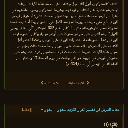
كتاب كالمشركين، أنزل الله ـ جل جلاله ـ على محمد هذه الآيات البينات
ليبشرهم بنصرة أهل الكتاب وفرحتهم، وهزيمة المشركين وسوء عاقبتهم في
فترة من الزمن حددها ببضع سنين. وتفصيل الحدث الثاني: أن هرقل قيصر
الروم الذي مني جيشه بالهزيمة لم يفقد الأمل في النصر، ولهذا أخذ يعد نفسه
لمعركة تمحو عار هزيمته، حتى إذا كان العام 622 الميلادي "أي العام الهجري
الأول" أرغم الفرس على خوض معركة على أرض مينيا، وكان النصر حليف
الروم، وهذا النصر فاتحة انتصارات الروم على الفرس، وهكذا انتصر أهل
الكتاب على المشركين فتحققت بشرى القرآن. وثمة حدث ثالث يفهم من
سياق هذه الآيات الشريفة كانت مبعث فرح للمسلمين وهو: انتصارهم على
مشركي قريش في غزوة بدر التي وقعت في يوم الجمعة 17 رمضان من
العام الثاني الهجري أي سنة (624 م).
الآية السابقة
الآية التالية
معالم التنزيل في تفسير القرآن الكريم للبغوي - البغوي
[إخفاء]
{الٓمٓ} (1)