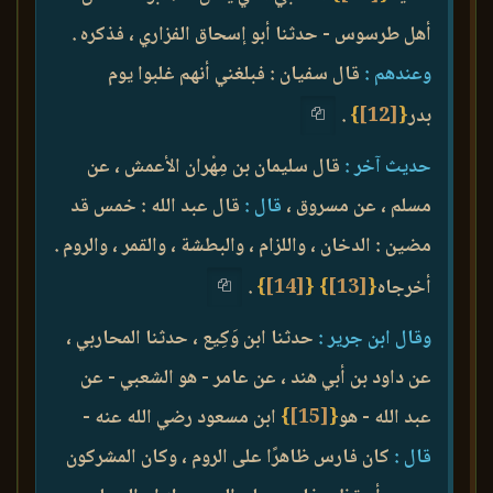
أهل طرسوس - حدثنا أبو إسحاق الفزاري ، فذكره .
وعندهم :
قال سفيان : فبلغني أنهم غلبوا يوم
بدر
{
[12]
}
.
حديث آخر :
قال سليمان بن مِهْران الأعمش ، عن
مسلم ، عن مسروق ،
قال :
قال عبد الله : خمس قد
مضين : الدخان ، واللزام ، والبطشة ، والقمر ، والروم .
أخرجاه
{
[13]
}
{
[14]
}
.
وقال ابن جرير :
حدثنا ابن وَكِيع ، حدثنا المحاربي ،
عن داود بن أبي هند ، عن عامر - هو الشعبي - عن
عبد الله - هو
{
[15]
}
ابن مسعود رضي الله عنه -
قال :
كان فارس ظاهرًا على الروم ، وكان المشركون