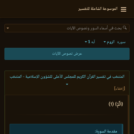
الموسوعة الشاملة للتفسير
🔍 بحث في أسماء السور ونصوص الآيات
الروم
1
سورة
آية
عرض نصوص الآيات
المنتخب في تفسير القرآن الكريم للمجلس الأعلى للشؤون الإسلامية - المنتخب
[إخفاء]
{الٓمٓ} (1)
مقدمة السورة: