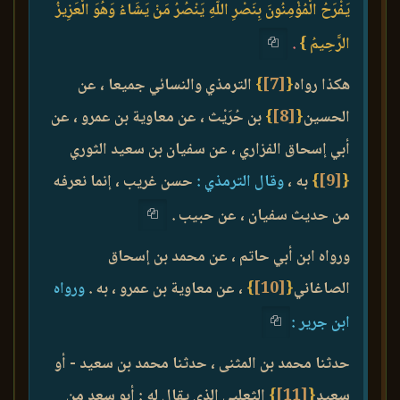
يَفْرَحُ الْمُؤْمِنُونَ بِنَصْرِ اللَّهِ يَنْصُرُ مَنْ يَشَاءُ وَهُوَ الْعَزِيزُ
الرَّحِيمُ }
.
هكذا رواه
{
[7]
}
الترمذي والنسائي جميعا ، عن
الحسين
{
[8]
}
بن حُرَيْث ، عن معاوية بن عمرو ، عن
أبي إسحاق الفزاري ، عن سفيان بن سعيد الثوري
{
[9]
}
به ،
وقال الترمذي :
حسن غريب ، إنما نعرفه
من حديث سفيان ، عن حبيب .
ورواه ابن أبي حاتم ، عن محمد بن إسحاق
الصاغاني
{
[10]
}
، عن معاوية بن عمرو ، به .
ورواه
ابن جرير :
حدثنا محمد بن المثنى ، حدثنا محمد بن سعيد - أو
سعيد
{
[11]
}
الثعلبي الذي يقال له : أبو سعد من