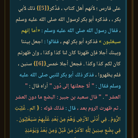
على فارس ؛ لأنهم أهل كتاب ، فذُكر
{
[5]
}
ذلك لأبي
بكر ، ، فذكره أبو بكر لرسول الله صلى الله عليه وسلم
،
فقال رسول الله صلى الله عليه وسلم :
«أما إنهم
سيغلبون »
فذكره أبو بكر لهم ،
فقالوا :
اجعل بيننا
وبينك أجلا فإن ظهرنا كان لنا كذا وكذا ، وإن ظهرتم
كان لكم كذا وكذا . فجعل أجلا خمس
{
[6]
}
سنين ،
فلم يظهروا ،
فذكر ذلك أبو بكر للنبي صلى الله عليه
وسلم فقال :
" ألا جعلتها إلى دُون "
أراه قال :
"
العشر "
.
" قال سعيد بن جبير : البضع ما دون العشر
. ثم ظهرت الروم بعد ،
قال :
فذلك قوله :
{ الم . غُلِبَتِ
الرُّومُ . فِي أَدْنَى الأرْضِ وَهُمْ مِنْ بَعْدِ غَلَبِهِمْ سَيَغْلِبُونَ .
فِي بِضْعِ سِنِينَ لِلَّهِ الأمْرُ مِنْ قَبْلُ وَمِنْ بَعْدُ وَيَوْمَئِذٍ