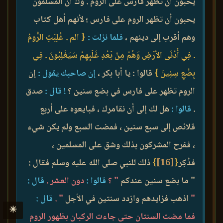
يحبون أن تظهر فارس على الروم . وك ان المسلمون
يحبون أن تظهر الروم على فارس ؛ لأنهم أهل كتاب
وهم أقرب إلى دينهم ،
فلما نزلت :
{ الم . غُلِبَتِ الرُّومُ
. فِي أَدْنَى الأرْضِ وَهُمْ مِنْ بَعْدِ غَلَبِهِمْ سَيَغْلِبُونَ . فِي
بِضْعِ سِنِينَ }
قالوا : يا أبا بكر ،
إن صاحبك يقول :
إن
الروم تظهر على فارس في بضع سنين ؟
! قال :
صدق
.
قالوا :
هل لك إلى أن نقامرك ، فبايعوه على أربع
قلائص إلى سبع سنين ، فمضت السبع ولم يكن شيء
، ففرح المشركون بذلك وشق على المسلمين ،
فذُكِر
{
[16]
}
ذلك للنبي صلى الله عليه وسلم فقال :
" ما بضع سنين عندكم
" ؟
قالوا :
دون العشر .
قال :
"
اذهب فزايدهم وازدد سنتين في الأجل
" .
قال :
☀
فما مضت السنتان حتى جاءت الركبان بظهور الروم