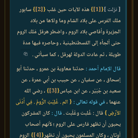
[ نزلت ]
{
[1]
}
هذه الآيات حين غلب
{
[2]
}
سابور
ملك الفرس على بلاد الشام وما والاها من بلاد
الجزيرة وأقاصي بلاد الروم ، واضطر هرقل مَلك الروم
حتى ألجأه إلى القسطنطينية ، وحاصره فيها مدة
طويلة ، ثم عادت الدولة لهرقل ، كما سيأتي .
قال الإمام أحمد :
حدثنا معاوية بن عمرو ، حدثنا أبو
إسحاق ، عن سفيان ، عن حبيب بن أبي عمرة ، عن
سعيد بن جُبَيْر ، عن ابن عباس
{
[3]
}
، رضي الله
عنهما ،
في قوله تعالى :
{ الم . غُلِبَتِ الرُّومُ . فِي أَدْنَى
الأرْضِ }
قال : غُلبت وغَلَبت .
قال :
كان المشركون
يحبون أن تظهر فارس على الروم ؛ لأنهم أصحاب
أوثان ، وكان المسلمون يحبون أن تظهر
{
[4]
}
الروم