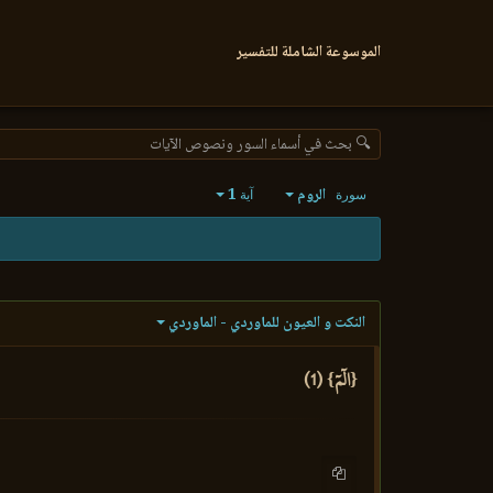
الموسوعة الشاملة للتفسير
🔍 بحث في أسماء السور ونصوص الآيات
الروم
1
سورة
آية
النكت و العيون للماوردي - الماوردي
{الٓمٓ} (1)